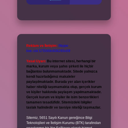
Reklam ve İletişim:
Skype:
live:.cid.575569c608265c69
Yasal Uyarı:
Bu internet sitesi, herhangi bir
marka, kurum veya şahıs şirketi ile hiçbir
bağlantısı bulunmamaktadır. Sitede yalnızca
kendi hazırladığımız makaleler
paylaşılmaktadır. Burada yer alan içerikler
haber niteliği taşımamakta olup, gerçek kurum
ve kişiler hakkında paylaşım yapılmamaktadır.
Gerçek kurum ve kişiler ile isim benzerlikleri
tamamen tesadüfidir. Sitemizdeki bilgiler
taslak halindedir ve tavsiye niteliği taşımazlar.
Sitemiz, 5651 Sayılı Kanun gereğince Bilgi
Teknolojileri ve İletişim Kurumu (BTK) tarafından