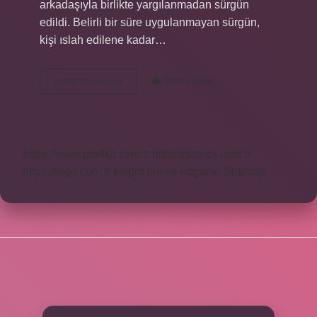
arkadaşıyla birlikte yargılanmadan sürgün
edildi. Belirli bir süre uygulanmayan sürgün,
kişi ıslah edilene kadar…
Namık
Devamını okuyun
Yorum Bırak
Kemal
Neden
Ölmüş
https://www.profikir.com.tr
https://sonics.com.tr
https://pigo.com.tr
knight online
nttgame
Sitemap
SIDEBAR