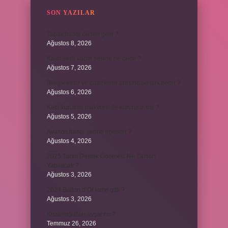
SON YAZILAR
Tabak hangi dilden gelir ?
Ağustos 8, 2026
Kalın sesli kadın sesine ne denir ?
Ağustos 7, 2026
Bileşik kesir ve basit kesir arasındaki fark nedir ?
Ağustos 6, 2026
Kedi kurutma makinesi ile kurutulur mu ?
Ağustos 5, 2026
Avanos hangi şehrin ilçesidir ?
Ağustos 4, 2026
2025 Tarım Destek Ödemesi Ne Zaman
Yapılacak ?
Ağustos 3, 2026
2024 Ballon d’Or kime gitti ?
Ağustos 3, 2026
Kozanoğulları avşar mı ?
Temmuz 26, 2026