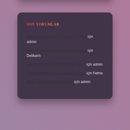
SON YORUMLAR
Mahalli Idareler Hangi Kanuna Tabidir
için
admin
Mahalli Idareler Hangi Kanuna Tabidir
için
Delikanlı
5 Aylık Bebeğe Hangi Sebzeler Verilir
için
admin
5 Aylık Bebeğe Hangi Sebzeler Verilir
için
Fatma
Motor Gelişim Ilkeleri Nelerdir
için
admin