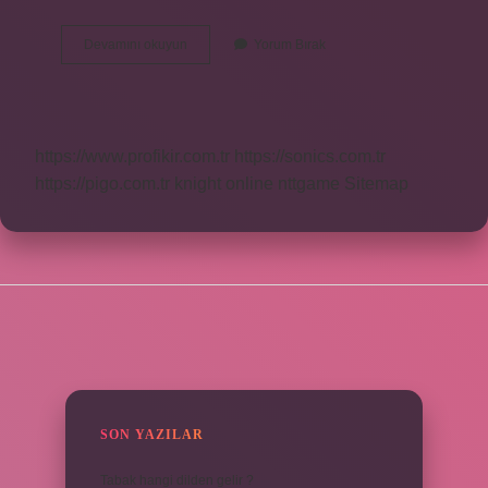
Melahim
Devamını okuyun
Yorum Bırak
Ne
Demek
Islam
https://www.profikir.com.tr
https://sonics.com.tr
https://pigo.com.tr
knight online
nttgame
Sitemap
SIDEBAR
SON YAZILAR
Tabak hangi dilden gelir ?