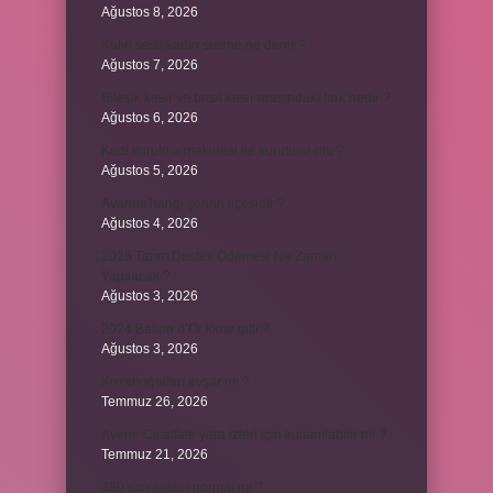
Ağustos 8, 2026
Kalın sesli kadın sesine ne denir ?
Ağustos 7, 2026
Bileşik kesir ve basit kesir arasındaki fark nedir ?
Ağustos 6, 2026
Kedi kurutma makinesi ile kurutulur mu ?
Ağustos 5, 2026
Avanos hangi şehrin ilçesidir ?
Ağustos 4, 2026
2025 Tarım Destek Ödemesi Ne Zaman
Yapılacak ?
Ağustos 3, 2026
2024 Ballon d’Or kime gitti ?
Ağustos 3, 2026
Kozanoğulları avşar mı ?
Temmuz 26, 2026
Avene Cicalfate yara izleri için kullanılabilir mi ?
Temmuz 21, 2026
380 kan şekeri normal mi ?