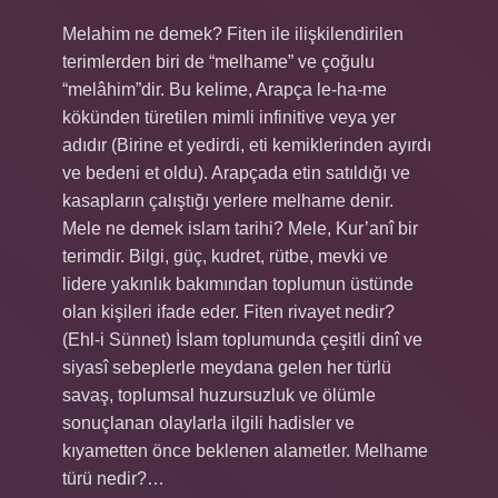
Melahim ne demek? Fiten ile ilişkilendirilen
terimlerden biri de “melhame” ve çoğulu
“melâhim”dir. Bu kelime, Arapça le-ha-me
kökünden türetilen mimli infinitive veya yer
adıdır (Birine et yedirdi, eti kemiklerinden ayırdı
ve bedeni et oldu). Arapçada etin satıldığı ve
kasapların çalıştığı yerlere melhame denir.
Mele ne demek islam tarihi? Mele, Kur’anî bir
terimdir. Bilgi, güç, kudret, rütbe, mevki ve
lidere yakınlık bakımından toplumun üstünde
olan kişileri ifade eder. Fiten rivayet nedir?
(Ehl-i Sünnet) İslam toplumunda çeşitli dinî ve
siyasî sebeplerle meydana gelen her türlü
savaş, toplumsal huzursuzluk ve ölümle
sonuçlanan olaylarla ilgili hadisler ve
kıyametten önce beklenen alametler. Melhame
türü nedir?…