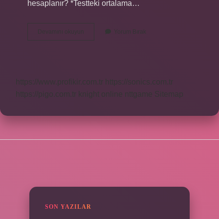
hesaplanır? *Testteki ortalama…
Madde
Devamını okuyun
Yorum Bırak
Güçlüğü
Nasıl
Yorumlanır
https://www.profikir.com.tr
https://sonics.com.tr
https://pigo.com.tr
knight online
nttgame
Sitemap
SIDEBAR
SON YAZILAR