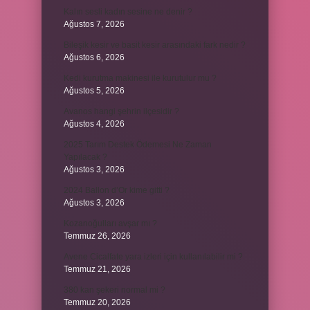
Kalın sesli kadın sesine ne denir ?
Ağustos 7, 2026
Bileşik kesir ve basit kesir arasındaki fark nedir ?
Ağustos 6, 2026
Kedi kurutma makinesi ile kurutulur mu ?
Ağustos 5, 2026
Avanos hangi şehrin ilçesidir ?
Ağustos 4, 2026
2025 Tarım Destek Ödemesi Ne Zaman
Yapılacak ?
Ağustos 3, 2026
2024 Ballon d’Or kime gitti ?
Ağustos 3, 2026
Kozanoğulları avşar mı ?
Temmuz 26, 2026
Avene Cicalfate yara izleri için kullanılabilir mi ?
Temmuz 21, 2026
380 kan şekeri normal mi ?
Temmuz 20, 2026