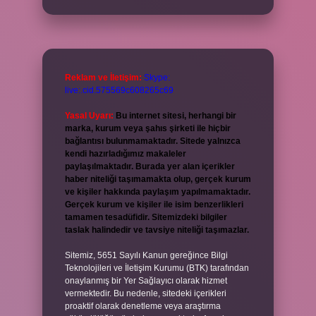
Reklam ve İletişim:
Skype:
live:.cid.575569c608265c69
Yasal Uyarı:
Bu internet sitesi, herhangi bir
marka, kurum veya şahıs şirketi ile hiçbir
bağlantısı bulunmamaktadır. Sitede yalnızca
kendi hazırladığımız makaleler
paylaşılmaktadır. Burada yer alan içerikler
haber niteliği taşımamakta olup, gerçek kurum
ve kişiler hakkında paylaşım yapılmamaktadır.
Gerçek kurum ve kişiler ile isim benzerlikleri
tamamen tesadüfidir. Sitemizdeki bilgiler
taslak halindedir ve tavsiye niteliği taşımazlar.
Sitemiz, 5651 Sayılı Kanun gereğince Bilgi
Teknolojileri ve İletişim Kurumu (BTK) tarafından
onaylanmış bir Yer Sağlayıcı olarak hizmet
vermektedir. Bu nedenle, sitedeki içerikleri
proaktif olarak denetleme veya araştırma