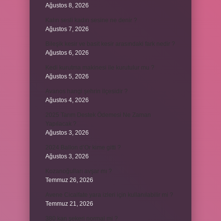
Ağustos 8, 2026
Kalın sesli kadın sesine ne denir ?
Ağustos 7, 2026
Bileşik kesir ve basit kesir arasındaki fark nedir ?
Ağustos 6, 2026
Kedi kurutma makinesi ile kurutulur mu ?
Ağustos 5, 2026
Avanos hangi şehrin ilçesidir ?
Ağustos 4, 2026
2025 Tarım Destek Ödemesi Ne Zaman
Yapılacak ?
Ağustos 3, 2026
2024 Ballon d’Or kime gitti ?
Ağustos 3, 2026
Kozanoğulları avşar mı ?
Temmuz 26, 2026
Avene Cicalfate yara izleri için kullanılabilir mi ?
Temmuz 21, 2026
380 kan şekeri normal mi ?