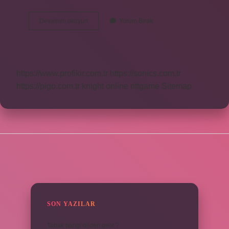
Mela
Devamını okuyun
Yorum Bırak
Kürtçe
Ne
Demek
https://www.profikir.com.tr
https://sonics.com.tr
https://pigo.com.tr
knight online
nttgame
Sitemap
SIDEBAR
SON YAZILAR
Tabak hangi dilden gelir ?