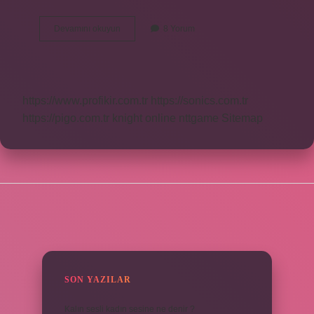
Kurdela
Devamını okuyun
8 Yorum
Mı
Kurdele
Mi
https://www.profikir.com.tr
https://sonics.com.tr
https://pigo.com.tr
knight online
nttgame
Sitemap
SIDEBAR
SON YAZILAR
Kalın sesli kadın sesine ne denir ?