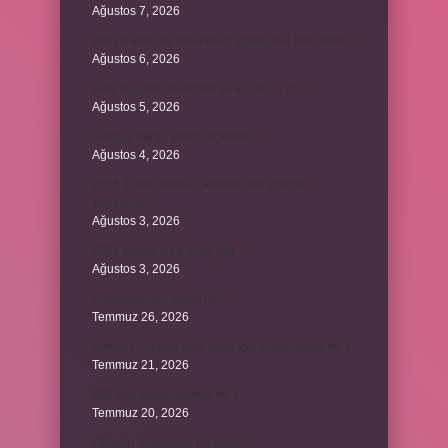
Ağustos 7, 2026
Bileşik kesir ve basit kesir arasındaki fark nedir ?
Ağustos 6, 2026
Kedi kurutma makinesi ile kurutulur mu ?
Ağustos 5, 2026
Avanos hangi şehrin ilçesidir ?
Ağustos 4, 2026
2025 Tarım Destek Ödemesi Ne Zaman
Yapılacak ?
Ağustos 3, 2026
2024 Ballon d’Or kime gitti ?
Ağustos 3, 2026
Kozanoğulları avşar mı ?
Temmuz 26, 2026
Avene Cicalfate yara izleri için kullanılabilir mi ?
Temmuz 21, 2026
380 kan şekeri normal mi ?
Temmuz 20, 2026
Oğlağın büyüğüne ne denir ?