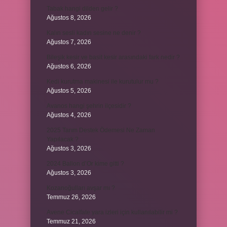
Tabak hangi dilden gelir ?
Ağustos 8, 2026
Kalın sesli kadın sesine ne denir ?
Ağustos 7, 2026
Bileşik kesir ve basit kesir arasındaki fark nedir ?
Ağustos 6, 2026
Kedi kurutma makinesi ile kurutulur mu ?
Ağustos 5, 2026
Avanos hangi şehrin ilçesidir ?
Ağustos 4, 2026
2025 Tarım Destek Ödemesi Ne Zaman
Yapılacak ?
Ağustos 3, 2026
2024 Ballon d’Or kime gitti ?
Ağustos 3, 2026
Kozanoğulları avşar mı ?
Temmuz 26, 2026
Avene Cicalfate yara izleri için kullanılabilir mi ?
Temmuz 21, 2026