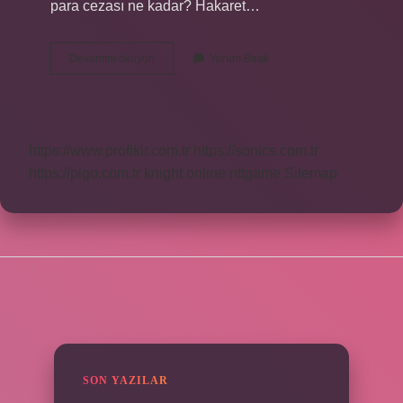
para cezası ne kadar? Hakaret…
Mesajla
Devamını okuyun
Yorum Bırak
Küfür
Etmenin
Cezası
Kaç
Tl
https://www.profikir.com.tr
https://sonics.com.tr
https://pigo.com.tr
knight online
nttgame
Sitemap
SIDEBAR
SON YAZILAR