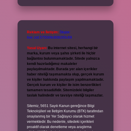
Reklam ve İletişim:
Skype:
live:.cid.575569c608265c69
Yasal Uyarı:
Bu internet sitesi, herhangi bir
marka, kurum veya şahıs şirketi ile hiçbir
bağlantısı bulunmamaktadır. Sitede yalnızca
kendi hazırladığımız makaleler
paylaşılmaktadır. Burada yer alan içerikler
haber niteliği taşımamakta olup, gerçek kurum
ve kişiler hakkında paylaşım yapılmamaktadır.
Gerçek kurum ve kişiler ile isim benzerlikleri
tamamen tesadüfidir. Sitemizdeki bilgiler
taslak halindedir ve tavsiye niteliği taşımazlar.
Sitemiz, 5651 Sayılı Kanun gereğince Bilgi
Teknolojileri ve İletişim Kurumu (BTK) tarafından
onaylanmış bir Yer Sağlayıcı olarak hizmet
vermektedir. Bu nedenle, sitedeki içerikleri
proaktif olarak denetleme veya araştırma