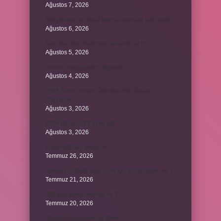
Ağustos 7, 2026
Bileşik kesir ve basit kesir arasındaki fark nedir ?
Ağustos 6, 2026
Kedi kurutma makinesi ile kurutulur mu ?
Ağustos 5, 2026
Avanos hangi şehrin ilçesidir ?
Ağustos 4, 2026
2025 Tarım Destek Ödemesi Ne Zaman
Yapılacak ?
Ağustos 3, 2026
2024 Ballon d’Or kime gitti ?
Ağustos 3, 2026
Kozanoğulları avşar mı ?
Temmuz 26, 2026
Avene Cicalfate yara izleri için kullanılabilir mi ?
Temmuz 21, 2026
380 kan şekeri normal mi ?
Temmuz 20, 2026
Oğlağın büyüğüne ne denir ?