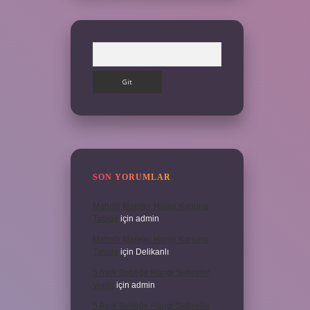
Arama
SON YORUMLAR
Mahalli Idareler Hangi Kanuna
Tabidir
için
admin
Mahalli Idareler Hangi Kanuna
Tabidir
için
Delikanlı
5 Aylık Bebeğe Hangi Sebzeler
Verilir
için
admin
5 Aylık Bebeğe Hangi Sebzeler