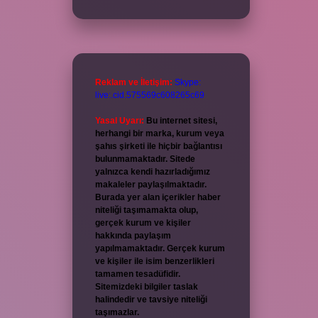
Reklam ve İletişim:
Skype:
live:.cid.575569c608265c69
Yasal Uyarı:
Bu internet sitesi,
herhangi bir marka, kurum veya
şahıs şirketi ile hiçbir bağlantısı
bulunmamaktadır. Sitede
yalnızca kendi hazırladığımız
makaleler paylaşılmaktadır.
Burada yer alan içerikler haber
niteliği taşımamakta olup,
gerçek kurum ve kişiler
hakkında paylaşım
yapılmamaktadır. Gerçek kurum
ve kişiler ile isim benzerlikleri
tamamen tesadüfidir.
Sitemizdeki bilgiler taslak
halindedir ve tavsiye niteliği
taşımazlar.