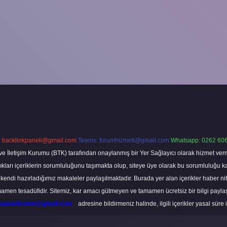
:
backlinkpaneli@gmail.com
Teams:
forumhizmeti@gmail.com
Whatsapp: 0262 606
ve İletişim Kurumu (BTK) tarafından onaylanmış bir Yer Sağlayıcı olarak hizmet verm
rı içeriklerin sorumluluğunu taşımakta olup, siteye üye olarak bu sorumluluğu kabul
a kendi hazırladığımız makaleler paylaşılmaktadır. Burada yer alan içerikler haber 
tamamen tesadüfidir. Sitemiz, kar amacı gütmeyen ve tamamen ücretsiz bir bilgi pay
nkpanelicomtr@gmail.com
adresine bildirmeniz halinde, ilgili içerikler yasal süre 