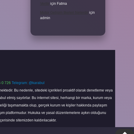
Verilir
için
Fatma
Motor Gelişim Ilkeleri Nelerdir
için
admin
 0 726
Telegram: @karabul
ektedir. Bu nedenle, sitedeki içerikleri proaktif olarak denetleme veya
 etmiş sayılırlar. Bu internet sitesi, herhangi bir marka, kurum veya
niteliği taşımamakta olup, gerçek kurum ve kişiler hakkında paylaşım
laşım platformudur. Hukuka ve yasal düzenlemelere aykırı olduğunu
içerisinde sitemizden kaldırılacaktır.
Scroll