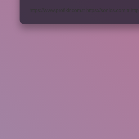
Kimlere
Yakışır
https://www.profikir.com.tr
https://sonics.com.tr
http