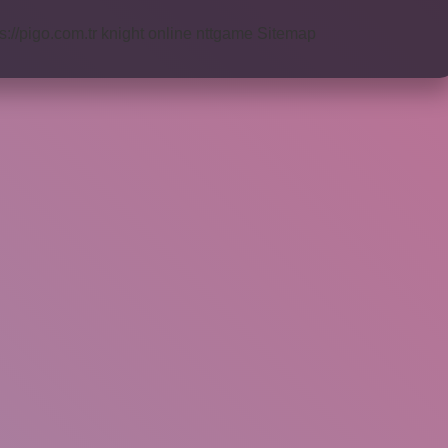
s://pigo.com.tr
knight online
nttgame
Sitemap