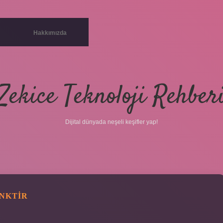
Hakkımızda
Zekice Teknoloji Rehber
Dijital dünyada neşeli keşifler yap!
ENKTIR