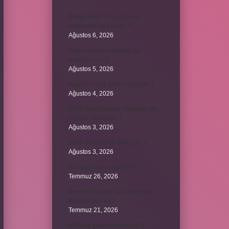
Bileşik kesir ve basit kesir
arasındaki fark nedir ?
Ağustos 6, 2026
Kedi kurutma makinesi ile
kurutulur mu ?
Ağustos 5, 2026
Avanos hangi şehrin ilçesidir ?
Ağustos 4, 2026
2025 Tarım Destek Ödemesi Ne
Zaman Yapılacak ?
Ağustos 3, 2026
2024 Ballon d’Or kime gitti ?
Ağustos 3, 2026
Kozanoğulları avşar mı ?
Temmuz 26, 2026
Avene Cicalfate yara izleri için
kullanılabilir mi ?
Temmuz 21, 2026
380 kan şekeri normal mi ?