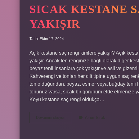
SICAK KESTANE 
YAKIŞIR
Tarih: Ekim 17, 2024
Açık kestane saç rengi kimlere yakışır? Açık ke
yakışır. Ancak ten renginize bağlı olarak diğer kest
beyaz tenli insanlara çok yakışır ve asil ve gizemli
Kahverengi ve tonları her cilt tipine uygun saç re
ton olduğundan, beyaz, esmer veya buğday tenli herk
tonunuz varsa, sıcak bir görünüm elde etmenize ya
Koyu kestane saç rengi oldukça…
Sıcak
Devamını okuyun
Yorum Bırak
Kestane
Saç
Rengi