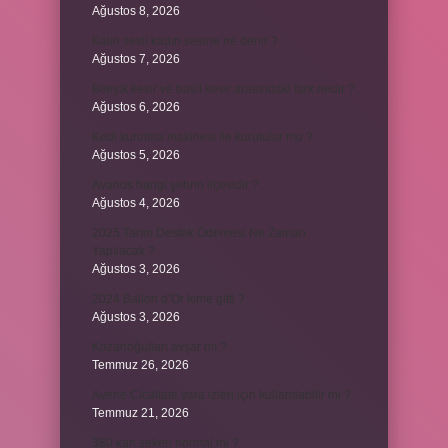
Ağustos 8, 2026
Kalın sesli kadın sesine ne denir ?
Ağustos 7, 2026
Bileşik kesir ve basit kesir arasındaki fark nedir ?
Ağustos 6, 2026
Kedi kurutma makinesi ile kurutulur mu ?
Ağustos 5, 2026
Avanos hangi şehrin ilçesidir ?
Ağustos 4, 2026
2025 Tarım Destek Ödemesi Ne Zaman
Yapılacak ?
Ağustos 3, 2026
2024 Ballon d’Or kime gitti ?
Ağustos 3, 2026
Kozanoğulları avşar mı ?
Temmuz 26, 2026
Avene Cicalfate yara izleri için kullanılabilir mi ?
Temmuz 21, 2026
380 kan şekeri normal mi ?