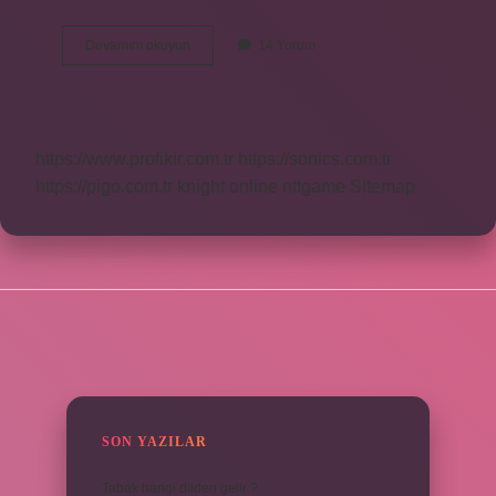
Devlet
Devamını okuyun
14 Yorum
Okullarında
Kayıt
Parası
Alınıyor
Mu
https://www.profikir.com.tr
https://sonics.com.tr
https://pigo.com.tr
knight online
nttgame
Sitemap
SIDEBAR
SON YAZILAR
Tabak hangi dilden gelir ?