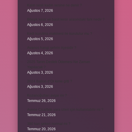
Kalın sesli kadın sesine ne denir ?
Ağustos 7, 2026
Bileşik kesir ve basit kesir arasındaki fark nedir ?
Ağustos 6, 2026
Kedi kurutma makinesi ile kurutulur mu ?
Ağustos 5, 2026
Avanos hangi şehrin ilçesidir ?
Ağustos 4, 2026
2025 Tarım Destek Ödemesi Ne Zaman
Yapılacak ?
Ağustos 3, 2026
2024 Ballon d’Or kime gitti ?
Ağustos 3, 2026
Kozanoğulları avşar mı ?
Temmuz 26, 2026
Avene Cicalfate yara izleri için kullanılabilir mi ?
Temmuz 21, 2026
380 kan şekeri normal mi ?
Temmuz 20, 2026