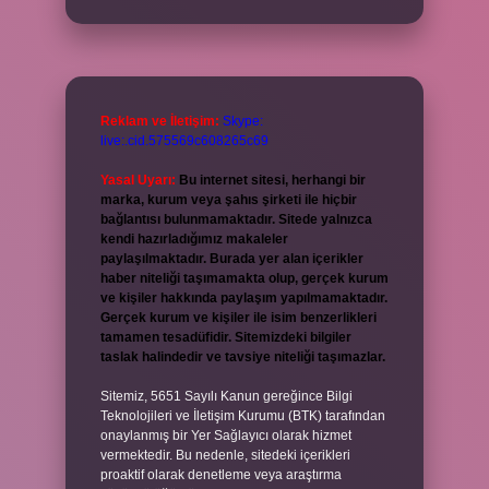
Reklam ve İletişim:
Skype:
live:.cid.575569c608265c69
Yasal Uyarı:
Bu internet sitesi, herhangi bir
marka, kurum veya şahıs şirketi ile hiçbir
bağlantısı bulunmamaktadır. Sitede yalnızca
kendi hazırladığımız makaleler
paylaşılmaktadır. Burada yer alan içerikler
haber niteliği taşımamakta olup, gerçek kurum
ve kişiler hakkında paylaşım yapılmamaktadır.
Gerçek kurum ve kişiler ile isim benzerlikleri
tamamen tesadüfidir. Sitemizdeki bilgiler
taslak halindedir ve tavsiye niteliği taşımazlar.
Sitemiz, 5651 Sayılı Kanun gereğince Bilgi
Teknolojileri ve İletişim Kurumu (BTK) tarafından
onaylanmış bir Yer Sağlayıcı olarak hizmet
vermektedir. Bu nedenle, sitedeki içerikleri
proaktif olarak denetleme veya araştırma