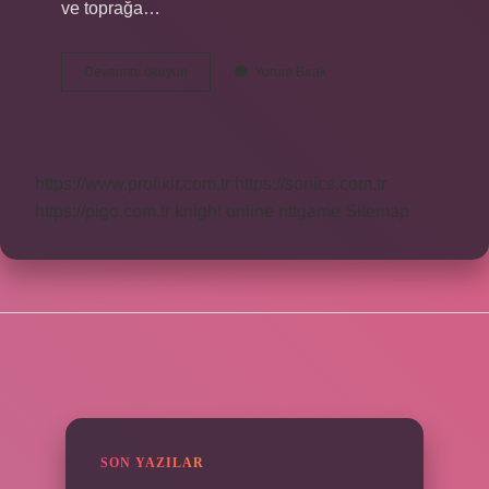
ve toprağa…
Kasımpatı
Devamını okuyun
Yorum Bırak
Çiçeği
Güneşi
Sever
Mi
https://www.profikir.com.tr
https://sonics.com.tr
https://pigo.com.tr
knight online
nttgame
Sitemap
SIDEBAR
SON YAZILAR