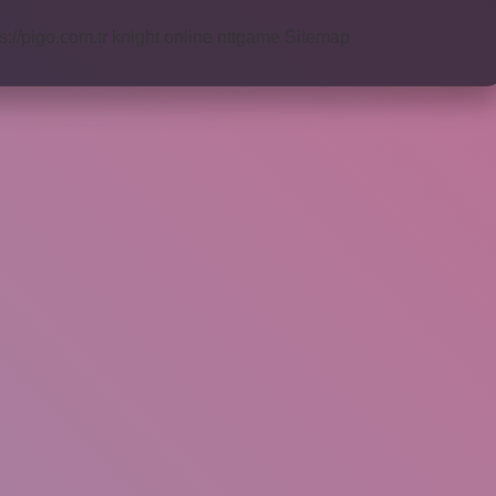
s://pigo.com.tr
knight online
nttgame
Sitemap