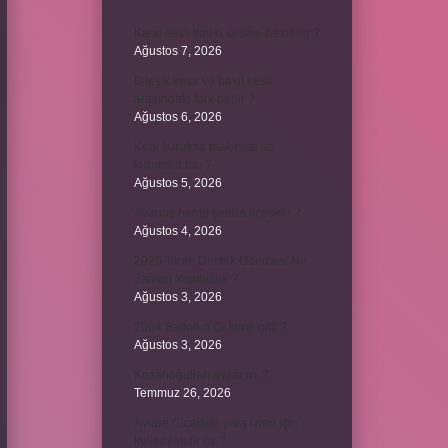
Kalın sesli kadın sesine ne denir ?
Ağustos 7, 2026
Bileşik kesir ve basit kesir
arasındaki fark nedir ?
Ağustos 6, 2026
Kedi kurutma makinesi ile
kurutulur mu ?
Ağustos 5, 2026
Avanos hangi şehrin ilçesidir ?
Ağustos 4, 2026
2025 Tarım Destek Ödemesi Ne
Zaman Yapılacak ?
Ağustos 3, 2026
2024 Ballon d’Or kime gitti ?
Ağustos 3, 2026
Kozanoğulları avşar mı ?
Temmuz 26, 2026
Avene Cicalfate yara izleri için
kullanılabilir mi ?