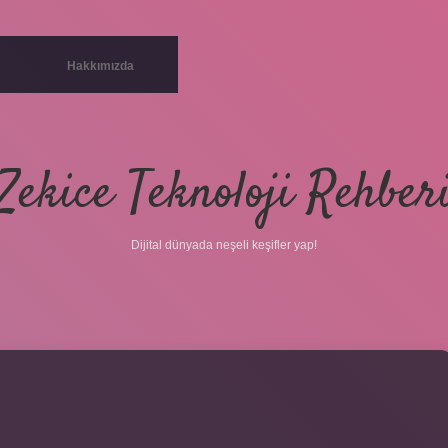
Hakkımızda
Zekice Teknoloji Rehber
Dijital dünyada neşeli keşifler yap!