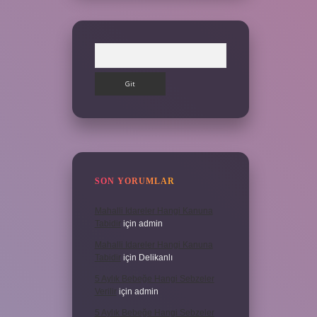
Arama
SON YORUMLAR
Mahalli Idareler Hangi Kanuna
Tabidir
için
admin
Mahalli Idareler Hangi Kanuna
Tabidir
için
Delikanlı
5 Aylık Bebeğe Hangi Sebzeler
Verilir
için
admin
5 Aylık Bebeğe Hangi Sebzeler