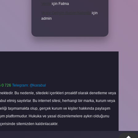
Verilir
için
Fatma
Motor Gelişim Ilkeleri Nelerdir
için
admin
 0 726
Telegram: @karabul
ektedir. Bu nedenle, sitedeki içerikleri proaktif olarak denetleme veya
 etmiş sayılırlar. Bu internet sitesi, herhangi bir marka, kurum veya
niteliği taşımamakta olup, gerçek kurum ve kişiler hakkında paylaşım
laşım platformudur. Hukuka ve yasal düzenlemelere aykırı olduğunu
içerisinde sitemizden kaldırılacaktır.
Scroll