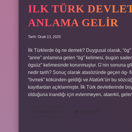
ILK TÜRK DEVLE
ANLAMA GELIR
Tarih: Ocak 13, 2025
İlk Türklerde ög ne demek? Duygusal olarak, “ög” d
“anne” anlamına gelen “ög” kelimesi, bugün sadece
ögsüz” kelimesinde korunmuştur. G’nin sonuna g/k 
nedir tarih? Sonuç olarak atasözünde geçen ög- fii
“övmek” kökünden geldiği ve Atatürk’ün bu sözcüğü
kayıtlardan açıklanmıştır. İlk Türk devletlerinde 
olduğuna inandığı için evlenmeyen, ataerkil, gel
Ilk
Devamını okuyun
Yorum Bırak
Türk
Devletlerinde
Ög