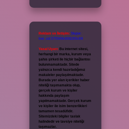
Reklam ve İletişim:
Skype:
live:.cid.575569c608265c69
Yasal Uyarı:
Bu internet sitesi,
herhangi bir marka, kurum veya
şahıs şirketi ile hiçbir bağlantısı
bulunmamaktadır. Sitede
yalnızca kendi hazırladığımız
makaleler paylaşılmaktadır.
Burada yer alan içerikler haber
niteliği taşımamakta olup,
gerçek kurum ve kişiler
hakkında paylaşım
yapılmamaktadır. Gerçek kurum
ve kişiler ile isim benzerlikleri
tamamen tesadüfidir.
Sitemizdeki bilgiler taslak
halindedir ve tavsiye niteliği
taşımazlar.