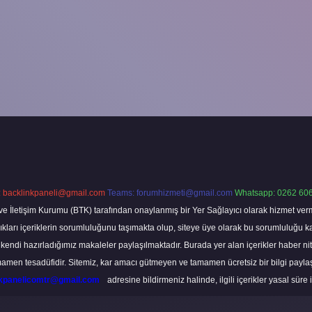
:
backlinkpaneli@gmail.com
Teams:
forumhizmeti@gmail.com
Whatsapp: 0262 606
ve İletişim Kurumu (BTK) tarafından onaylanmış bir Yer Sağlayıcı olarak hizmet verm
rı içeriklerin sorumluluğunu taşımakta olup, siteye üye olarak bu sorumluluğu kabul
a kendi hazırladığımız makaleler paylaşılmaktadır. Burada yer alan içerikler haber 
tamamen tesadüfidir. Sitemiz, kar amacı gütmeyen ve tamamen ücretsiz bir bilgi pay
nkpanelicomtr@gmail.com
adresine bildirmeniz halinde, ilgili içerikler yasal süre 