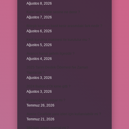
Ağustos 8, 2026
Kalın sesli kadın sesine ne denir ?
Ağustos 7, 2026
Bileşik kesir ve basit kesir arasındaki fark nedir ?
Ağustos 6, 2026
Kedi kurutma makinesi ile kurutulur mu ?
Ağustos 5, 2026
Avanos hangi şehrin ilçesidir ?
Ağustos 4, 2026
2025 Tarım Destek Ödemesi Ne Zaman
Yapılacak ?
Ağustos 3, 2026
2024 Ballon d’Or kime gitti ?
Ağustos 3, 2026
Kozanoğulları avşar mı ?
Temmuz 26, 2026
Avene Cicalfate yara izleri için kullanılabilir mi ?
Temmuz 21, 2026
380 kan şekeri normal mi ?