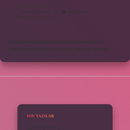
Juno
Devamını okuyun
Yorum Bırak
Nedir
Sembolü
https://www.profikir.com.tr
https://sonics.com.tr
https://pigo.com.tr
knight online
nttgame
Sitemap
SIDEBAR
SON YAZILAR
Tabak hangi dilden gelir ?