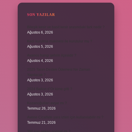
SON YAZILAR
Bileşik kesir ve basit kesir arasındaki fark nedir ?
Ağustos 6, 2026
Kedi kurutma makinesi ile kurutulur mu ?
Ağustos 5, 2026
Avanos hangi şehrin ilçesidir ?
Ağustos 4, 2026
2025 Tarım Destek Ödemesi Ne Zaman
Yapılacak ?
Ağustos 3, 2026
2024 Ballon d’Or kime gitti ?
Ağustos 3, 2026
Kozanoğulları avşar mı ?
Temmuz 26, 2026
Avene Cicalfate yara izleri için kullanılabilir mi ?
Temmuz 21, 2026
380 kan şekeri normal mi ?