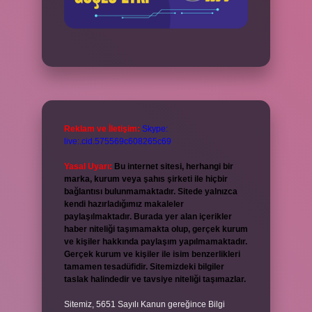
Reklam ve İletişim:
Skype:
live:.cid.575569c608265c69
Yasal Uyarı:
Bu internet sitesi, herhangi bir
marka, kurum veya şahıs şirketi ile hiçbir
bağlantısı bulunmamaktadır. Sitede yalnızca
kendi hazırladığımız makaleler
paylaşılmaktadır. Burada yer alan içerikler
haber niteliği taşımamakta olup, gerçek kurum
ve kişiler hakkında paylaşım yapılmamaktadır.
Gerçek kurum ve kişiler ile isim benzerlikleri
tamamen tesadüfidir. Sitemizdeki bilgiler
taslak halindedir ve tavsiye niteliği taşımazlar.
Sitemiz, 5651 Sayılı Kanun gereğince Bilgi