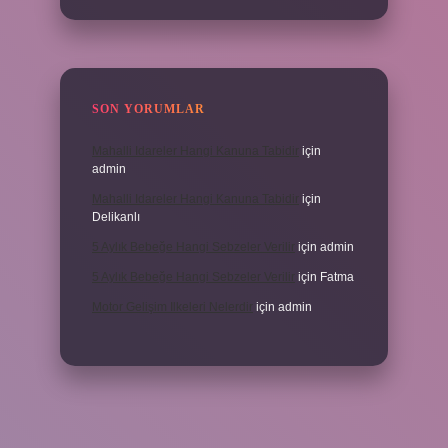
SON YORUMLAR
Mahalli Idareler Hangi Kanuna Tabidir
için
admin
Mahalli Idareler Hangi Kanuna Tabidir
için
Delikanlı
5 Aylık Bebeğe Hangi Sebzeler Verilir
için
admin
5 Aylık Bebeğe Hangi Sebzeler Verilir
için
Fatma
Motor Gelişim Ilkeleri Nelerdir
için
admin