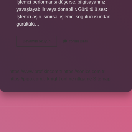
İşlemci performansı düşerse, bilgisayarınız
yavaşlayabilir veya donabilir. Gürültülü ses:
İşlemci aşırı ısınırsa, işlemci soğutucusundan
gürültülü…
İŞlemci
Devamını okuyun
Yorum Bırak
De
Sıkıntı
Olduğu
Nasıl
Anlaşılır
https://www.profikir.com.tr
https://sonics.com.tr
https://pigo.com.tr
knight online
nttgame
Sitemap
SIDEBAR