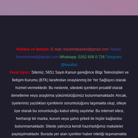
et mobil giriş
betexper giriş
betexper giriş
Reklam ve İletişim:
E-mail:
backlinkpaneli@gmail.com
Teams:
forumhizmeti@gmail.com
Whatsapp: 0262 606 0 726
Telegram:
@karabul
Yasal Uyarı:
Sitemiz, 5651 Sayılı Kanun gereğince Bilgi Teknolojileri ve
İletişim Kurumu (BTK) tarafından onaylanmış bir Yer Sağlayıcı olarak
hizmet vermektedir. Bu nedenle, sitedeki içerikleri proaktif olarak
denetleme veya araştırma yükümlülüğümüz bulunmamaktadır. Ancak,
üyelerimiz yazdıkları içeriklerin sorumluluğunu taşımakta olup, siteye
üye olarak bu sorumluluğu kabul etmiş sayılırlar. Bu internet sitesi,
herhangi bir marka, kurum veya şahıs şirketi ile hiçbir bağlantısı
bulunmamaktadır. Sitede yalnızca kendi hazırladığımız makaleler
paylaşılmaktadır. Burada yer alan içerikler haber niteliği taşımamakta