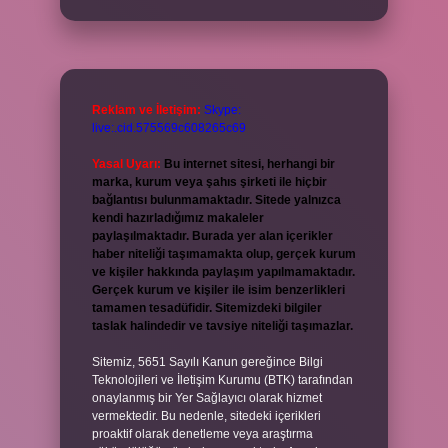
Reklam ve İletişim:
Skype:
live:.cid.575569c608265c69
Yasal Uyarı:
Bu internet sitesi, herhangi bir
marka, kurum veya şahıs şirketi ile hiçbir
bağlantısı bulunmamaktadır. Sitede yalnızca
kendi hazırladığımız makaleler
paylaşılmaktadır. Burada yer alan içerikler
haber niteliği taşımamakta olup, gerçek kurum
ve kişiler hakkında paylaşım yapılmamaktadır.
Gerçek kurum ve kişiler ile isim benzerlikleri
tamamen tesadüfidir. Sitemizdeki bilgiler
taslak halindedir ve tavsiye niteliği taşımazlar.
Sitemiz, 5651 Sayılı Kanun gereğince Bilgi
Teknolojileri ve İletişim Kurumu (BTK) tarafından
onaylanmış bir Yer Sağlayıcı olarak hizmet
vermektedir. Bu nedenle, sitedeki içerikleri
proaktif olarak denetleme veya araştırma