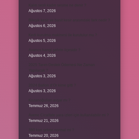
Kalın sesli kadın sesine ne denir ?
Ağustos 7, 2026
Bileşik kesir ve basit kesir arasındaki fark nedir ?
Ağustos 6, 2026
Kedi kurutma makinesi ile kurutulur mu ?
Ağustos 5, 2026
Avanos hangi şehrin ilçesidir ?
Ağustos 4, 2026
2025 Tarım Destek Ödemesi Ne Zaman
Yapılacak ?
Ağustos 3, 2026
2024 Ballon d’Or kime gitti ?
Ağustos 3, 2026
Kozanoğulları avşar mı ?
Temmuz 26, 2026
Avene Cicalfate yara izleri için kullanılabilir mi ?
Temmuz 21, 2026
380 kan şekeri normal mi ?
Temmuz 20, 2026