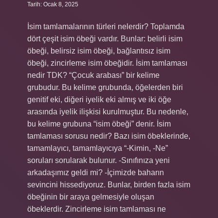
Tarih: Ocak 8, 2025
İsim tamlamalarının türleri nelerdir? Toplamda
dört çeşit isim öbeği vardır. Bunlar: belirli isim
öbeği, belirsiz isim öbeği, bağlantısız isim
öbeği, zincirleme isim öbeğidir. İsim tamlaması
nedir TDK? “Çocuk arabası” bir kelime
grubudur. Bu kelime grubunda, öğelerden biri
genitif eki, diğeri iyelik eki almış ve iki öğe
arasında iyelik ilişkisi kurulmuştur. Bu nedenle,
bu kelime grubuna “isim öbeği” denir. İsim
tamlaması sorusu nedir? Bazı isim öbeklerinde,
tamamlayıcı, tamamlayıcıya “-Kimin, -Ne”
soruları sorularak bulunur. -Sınıfınıza yeni
arkadaşımız geldi mi? -İçimizde baharın
sevincini hissediyoruz. Bunlar, birden fazla isim
öbeğinin bir araya gelmesiyle oluşan
öbeklerdir. Zincirleme isim tamlaması ne