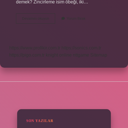
demek? Zincirleme isim öbeği, iki…
İSim
Devamını okuyun
Yorum Bırak
Tamlaması
Nedir
Çeşitleri
Nelerdir
https://www.profikir.com.tr
https://sonics.com.tr
https://pigo.com.tr
knight online
nttgame
Sitemap
SIDEBAR
SON YAZILAR