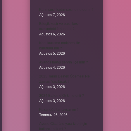
Kalın sesli kadın sesine ne denir ?
Ağustos 7, 2026
Bileşik kesir ve basit kesir
arasındaki fark nedir ?
Ağustos 6, 2026
Kedi kurutma makinesi ile
kurutulur mu ?
Ağustos 5, 2026
Avanos hangi şehrin ilçesidir ?
Ağustos 4, 2026
2025 Tarım Destek Ödemesi Ne
Zaman Yapılacak ?
Ağustos 3, 2026
2024 Ballon d’Or kime gitti ?
Ağustos 3, 2026
Kozanoğulları avşar mı ?
Temmuz 26, 2026
Avene Cicalfate yara izleri için
kullanılabilir mi ?