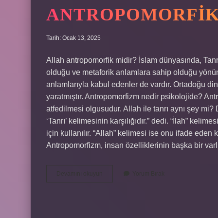
ANTROPOMORFIK
Tarih: Ocak 13, 2025
Allah antropomorfik midir? İslam dünyasında, Tanrı’
olduğu ve metaforik anlamlara sahip olduğu yönün
anlamlarıyla kabul edenler de vardır. Ortadoğu din
yaratmıştır. Antropomorfizm nedir psikolojide? Antr
atfedilmesi olgusudur. Allah ile tanrı aynı şey mi?
‘Tanrı’ kelimesinin karşılığıdır.” dedi. “İlah” kelim
için kullanılır. “Allah” kelimesi ise onu ifade eden
Antropomorfizm, insan özelliklerinin başka bir var
Antropomorfik
Devamını okuyun
Yorum Bırak
Düşünce
Ne
Demek