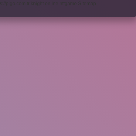
s://pigo.com.tr
knight online
nttgame
Sitemap