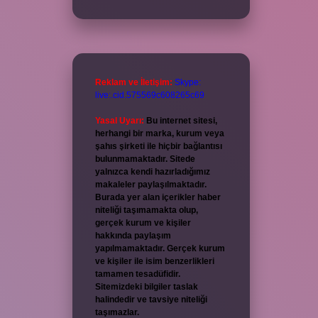
Reklam ve İletişim:
Skype:
live:.cid.575569c608265c69
Yasal Uyarı:
Bu internet sitesi,
herhangi bir marka, kurum veya
şahıs şirketi ile hiçbir bağlantısı
bulunmamaktadır. Sitede
yalnızca kendi hazırladığımız
makaleler paylaşılmaktadır.
Burada yer alan içerikler haber
niteliği taşımamakta olup,
gerçek kurum ve kişiler
hakkında paylaşım
yapılmamaktadır. Gerçek kurum
ve kişiler ile isim benzerlikleri
tamamen tesadüfidir.
Sitemizdeki bilgiler taslak
halindedir ve tavsiye niteliği
taşımazlar.