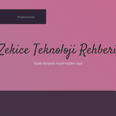
Hakkımızda
Zekice Teknoloji Rehber
Dijital dünyada neşeli keşifler yap!