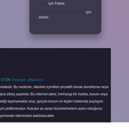
Verilir
için
Fatma
Motor Gelişim Ilkeleri Nelerdir
için
admin
 0 726
Telegram: @karabul
ektedir. Bu nedenle, sitedeki içerikleri proaktif olarak denetleme veya
 etmiş sayılırlar. Bu internet sitesi, herhangi bir marka, kurum veya
niteliği taşımamakta olup, gerçek kurum ve kişiler hakkında paylaşım
laşım platformudur. Hukuka ve yasal düzenlemelere aykırı olduğunu
içerisinde sitemizden kaldırılacaktır.
Scroll