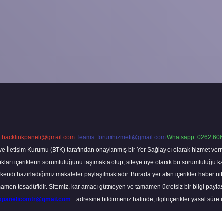
:
backlinkpaneli@gmail.com
Teams:
forumhizmeti@gmail.com
Whatsapp: 0262 606
ve İletişim Kurumu (BTK) tarafından onaylanmış bir Yer Sağlayıcı olarak hizmet verm
rı içeriklerin sorumluluğunu taşımakta olup, siteye üye olarak bu sorumluluğu kabul
a kendi hazırladığımız makaleler paylaşılmaktadır. Burada yer alan içerikler haber 
tamamen tesadüfidir. Sitemiz, kar amacı gütmeyen ve tamamen ücretsiz bir bilgi pay
nkpanelicomtr@gmail.com
adresine bildirmeniz halinde, ilgili içerikler yasal süre 