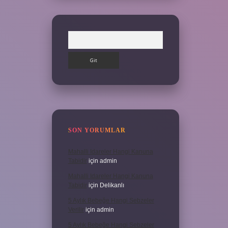
Arama
SON YORUMLAR
Mahalli Idareler Hangi Kanuna
Tabidir
için
admin
Mahalli Idareler Hangi Kanuna
Tabidir
için
Delikanlı
5 Aylık Bebeğe Hangi Sebzeler
Verilir
için
admin
5 Aylık Bebeğe Hangi Sebzeler