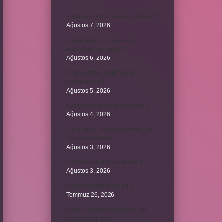
Kalın sesli kadın sesine ne denir ?
Ağustos 7, 2026
Bileşik kesir ve basit kesir
arasındaki fark nedir ?
Ağustos 6, 2026
Kedi kurutma makinesi ile
kurutulur mu ?
Ağustos 5, 2026
Avanos hangi şehrin ilçesidir ?
Ağustos 4, 2026
2025 Tarım Destek Ödemesi Ne
Zaman Yapılacak ?
Ağustos 3, 2026
2024 Ballon d’Or kime gitti ?
Ağustos 3, 2026
Kozanoğulları avşar mı ?
Temmuz 26, 2026
Avene Cicalfate yara izleri için
kullanılabilir mi ?