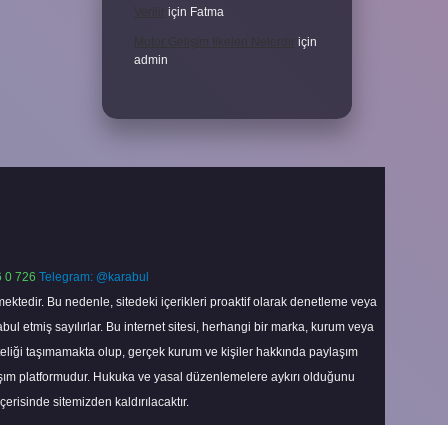
Verilir
için
Fatma
Motor Gelişim Ilkeleri Nelerdir
için
admin
 0 726
Telegram: @karabul
ektedir. Bu nedenle, sitedeki içerikleri proaktif olarak denetleme veya
 etmiş sayılırlar. Bu internet sitesi, herhangi bir marka, kurum veya
niteliği taşımamakta olup, gerçek kurum ve kişiler hakkında paylaşım
laşım platformudur. Hukuka ve yasal düzenlemelere aykırı olduğunu
içerisinde sitemizden kaldırılacaktır.
Scroll