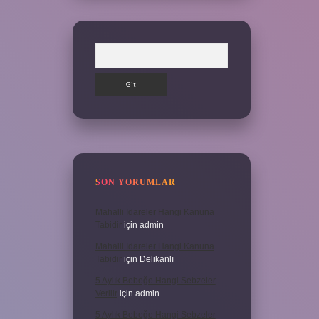
Arama
SON YORUMLAR
Mahalli Idareler Hangi Kanuna
Tabidir
için
admin
Mahalli Idareler Hangi Kanuna
Tabidir
için
Delikanlı
5 Aylık Bebeğe Hangi Sebzeler
Verilir
için
admin
5 Aylık Bebeğe Hangi Sebzeler