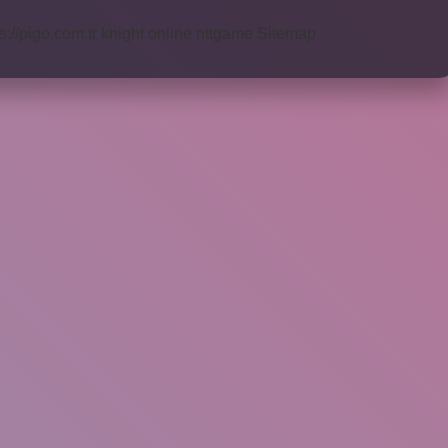
s://pigo.com.tr
knight online
nttgame
Sitemap