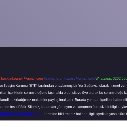
:
backlinkpaneli@gmail.com
Teams:
forumhizmeti@gmail.com
Whatsapp: 0262 606
ve İletişim Kurumu (BTK) tarafından onaylanmış bir Yer Sağlayıcı olarak hizmet verm
rı içeriklerin sorumluluğunu taşımakta olup, siteye üye olarak bu sorumluluğu kabul
a kendi hazırladığımız makaleler paylaşılmaktadır. Burada yer alan içerikler haber 
tamamen tesadüfidir. Sitemiz, kar amacı gütmeyen ve tamamen ücretsiz bir bilgi pay
nkpanelicomtr@gmail.com
adresine bildirmeniz halinde, ilgili içerikler yasal süre 