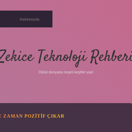
Hakkımızda
Zekice Teknoloji Rehber
Dijital dünyada neşeli keşifler yap!
E ZAMAN POZITIF ÇIKAR