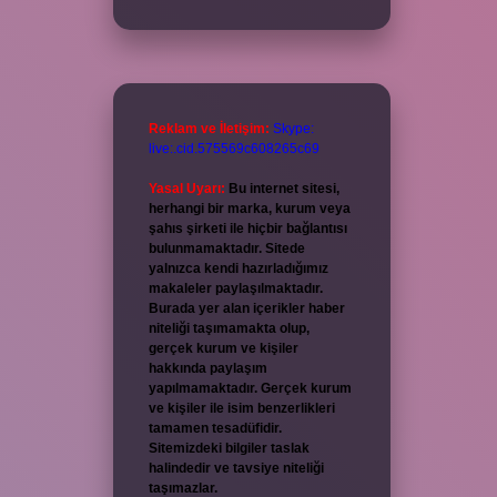
Reklam ve İletişim:
Skype:
live:.cid.575569c608265c69
Yasal Uyarı:
Bu internet sitesi,
herhangi bir marka, kurum veya
şahıs şirketi ile hiçbir bağlantısı
bulunmamaktadır. Sitede
yalnızca kendi hazırladığımız
makaleler paylaşılmaktadır.
Burada yer alan içerikler haber
niteliği taşımamakta olup,
gerçek kurum ve kişiler
hakkında paylaşım
yapılmamaktadır. Gerçek kurum
ve kişiler ile isim benzerlikleri
tamamen tesadüfidir.
Sitemizdeki bilgiler taslak
halindedir ve tavsiye niteliği
taşımazlar.