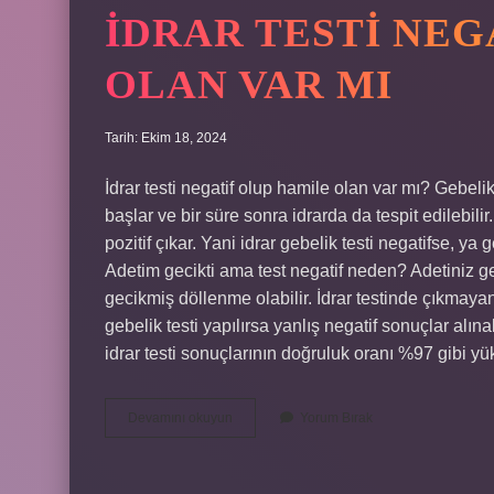
İDRAR TESTI NEG
OLAN VAR MI
Tarih: Ekim 18, 2024
İdrar testi negatif olup hamile olan var mı? Geb
başlar ve bir süre sonra idrarda da tespit edilebilir.
pozitif çıkar. Yani idrar gebelik testi negatifse, y
Adetim gecikti ama test negatif neden? Adetiniz ge
gecikmiş döllenme olabilir. İdrar testinde çıkmay
gebelik testi yapılırsa yanlış negatif sonuçlar alı
idrar testi sonuçlarının doğruluk oranı %97 gibi 
İDrar
Devamını okuyun
Yorum Bırak
Testi
Negatif
Çıkıp