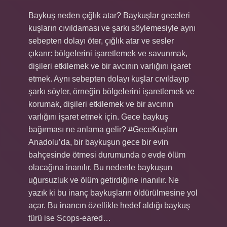
Baykuş neden çığlık atar? Baykuşlar geceleri
kuşların cıvıldaması ve şarkı söylemesiyle aynı
sebepten dolayı öter, çığlık atar ve sesler
çıkarır: bölgelerini işaretlemek ve savunmak,
dişileri etkilemek ve bir avcının varlığını işaret
etmek. Aynı sebepten dolayı kuşlar cıvıldayıp
şarkı söyler, örneğin bölgelerini işaretlemek ve
korumak, dişileri etkilemek ve bir avcının
varlığını işaret etmek için. Gece baykuş
bağırması ne anlama gelir? #GeceKuşları
Anadolu’da, bir baykuşun gece bir evin
bahçesinde ötmesi durumunda o evde ölüm
olacağına inanılır. Bu nedenle baykuşun
uğursuzluk ve ölüm getirdiğine inanılır. Ne
yazık ki bu inanç baykuşların öldürülmesine yol
açar. Bu inancın özellikle hedef aldığı baykuş
türü ise Scops-eared…