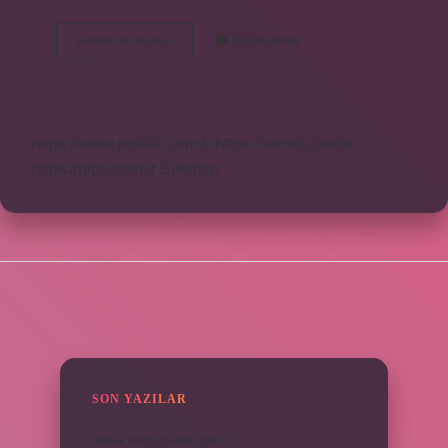
Baykuş
Devamını okuyun
Yorum Bırak
Çığlık
Atar
Mı
https://www.profikir.com.tr
https://sonics.com.tr
https://pigo.com.tr
Sitemap
SIDEBAR
SON YAZILAR
Tabak hangi dilden gelir ?