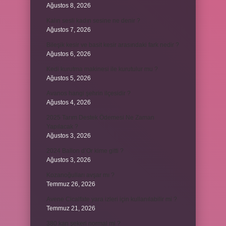
Ağustos 8, 2026
Kalın sesli kadın sesine ne denir ?
Ağustos 7, 2026
Bileşik kesir ve basit kesir arasındaki fark nedir ?
Ağustos 6, 2026
Kedi kurutma makinesi ile kurutulur mu ?
Ağustos 5, 2026
Avanos hangi şehrin ilçesidir ?
Ağustos 4, 2026
2025 Tarım Destek Ödemesi Ne Zaman
Yapılacak ?
Ağustos 3, 2026
2024 Ballon d’Or kime gitti ?
Ağustos 3, 2026
Kozanoğulları avşar mı ?
Temmuz 26, 2026
Avene Cicalfate yara izleri için kullanılabilir mi ?
Temmuz 21, 2026
380 kan şekeri normal mi ?