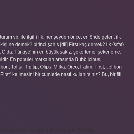
rum vb. ile ilgili) ilk, her şeyden önce, en önde gelen. ilk
st kişi ne demek? birinci şahıs [dil] First kaç demek? ilk {sıfat}
t Gıda, Türkiye’nin en büyük sakız, şekerleme, şekerleme,
biridir. En popüler markaları arasında Bubblicious,
, Tofita, Tipitip, Olips, Milka, Oreo, Falım, First, Jelibon
First” kelimesini bir cümlede nasıl kullanırsınız? Bu, bir fiil
s://pigo.com.tr
knight online
nttgame
Sitemap