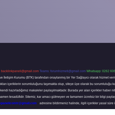
:
backlinkpaneli@gmail.com
Teams:
forumhizmeti@gmail.com
Whatsapp: 0262 606
ve İletişim Kurumu (BTK) tarafından onaylanmış bir Yer Sağlayıcı olarak hizmet verm
rı içeriklerin sorumluluğunu taşımakta olup, siteye üye olarak bu sorumluluğu kabul
a kendi hazırladığımız makaleler paylaşılmaktadır. Burada yer alan içerikler haber 
tamamen tesadüfidir. Sitemiz, kar amacı gütmeyen ve tamamen ücretsiz bir bilgi pay
nkpanelicomtr@gmail.com
adresine bildirmeniz halinde, ilgili içerikler yasal süre 