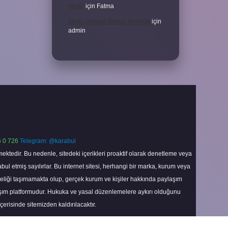
Verilir
için
Fatma
Motor Gelişim Ilkeleri Nelerdir
için
admin
 0 726
Telegram: @karabul
ektedir. Bu nedenle, sitedeki içerikleri proaktif olarak denetleme veya
 etmiş sayılırlar. Bu internet sitesi, herhangi bir marka, kurum veya
niteliği taşımamakta olup, gerçek kurum ve kişiler hakkında paylaşım
laşım platformudur. Hukuka ve yasal düzenlemelere aykırı olduğunu
içerisinde sitemizden kaldırılacaktır.
Scroll