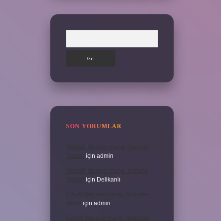
Arama
SON YORUMLAR
Mahalli Idareler Hangi Kanuna
Tabidir
için
admin
Mahalli Idareler Hangi Kanuna
Tabidir
için
Delikanlı
5 Aylık Bebeğe Hangi Sebzeler
Verilir
için
admin
5 Aylık Bebeğe Hangi Sebzeler