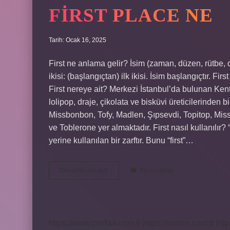
FIRST PLACE NE
Tarih: Ocak 16, 2025
First ne anlama gelir? İsim (zaman, düzen, rütbe, du
ikisi: (başlangıçtan) ilk ikisi. İsim başlangıçtır. Fir
First nereye ait? Merkezi İstanbul’da bulunan Ken
lolipop, draje, çikolata ve bisküvi üreticilerinden 
Missbonbon, Tofy, Madlen, Şıpsevdi, Topitop, Missbon
ve Toblerone yer almaktadır. First nasıl kullanılır? “
yerine kullanılan bir zarftır. Bunu “first”…
First
Devamını okuyun
Yorum Bırak
Place
Ne
https://www.profikir.com.tr
https://sonics.com.tr
http