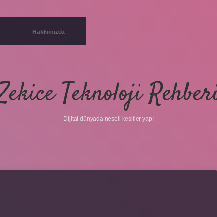
Hakkımızda
Zekice Teknoloji Rehber
Dijital dünyada neşeli keşifler yap!