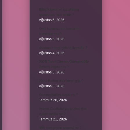
Bileşik kesir ve basit kesir
arasındaki fark nedir ?
Ağustos 6, 2026
Kedi kurutma makinesi ile
kurutulur mu ?
Ağustos 5, 2026
Avanos hangi şehrin ilçesidir ?
Ağustos 4, 2026
2025 Tarım Destek Ödemesi Ne
Zaman Yapılacak ?
Ağustos 3, 2026
2024 Ballon d’Or kime gitti ?
Ağustos 3, 2026
Kozanoğulları avşar mı ?
Temmuz 26, 2026
Avene Cicalfate yara izleri için
kullanılabilir mi ?
Temmuz 21, 2026
380 kan şekeri normal mi ?