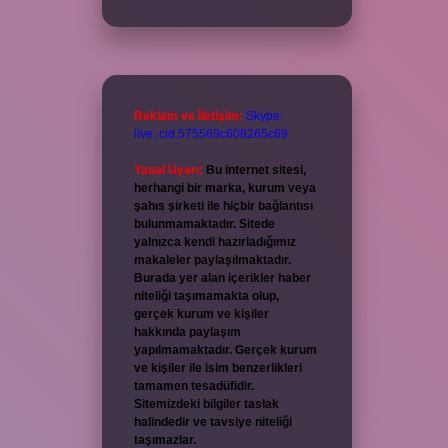
Reklam ve İletişim:
Skype:
live:.cid.575569c608265c69
Yasal Uyarı:
Bu internet sitesi,
herhangi bir marka, kurum veya
şahıs şirketi ile hiçbir bağlantısı
bulunmamaktadır. Sitede
yalnızca kendi hazırladığımız
makaleler paylaşılmaktadır.
Burada yer alan içerikler haber
niteliği taşımamakta olup,
gerçek kurum ve kişiler
hakkında paylaşım
yapılmamaktadır. Gerçek kurum
ve kişiler ile isim benzerlikleri
tamamen tesadüfidir.
Sitemizdeki bilgiler taslak
halindedir ve tavsiye niteliği
taşımazlar.