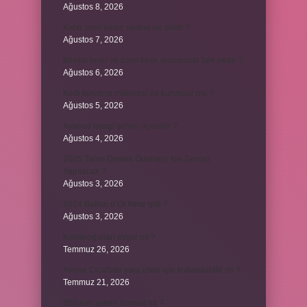
Ağustos 8, 2026
Kalın sesli kadın sesine ne denir ?
Ağustos 7, 2026
Bileşik kesir ve basit kesir arasındaki fark nedir ?
Ağustos 6, 2026
Kedi kurutma makinesi ile kurutulur mu ?
Ağustos 5, 2026
Avanos hangi şehrin ilçesidir ?
Ağustos 4, 2026
2025 Tarım Destek Ödemesi Ne Zaman
Yapılacak ?
Ağustos 3, 2026
2024 Ballon d’Or kime gitti ?
Ağustos 3, 2026
Kozanoğulları avşar mı ?
Temmuz 26, 2026
Avene Cicalfate yara izleri için kullanılabilir mi ?
Temmuz 21, 2026
380 kan şekeri normal mi ?