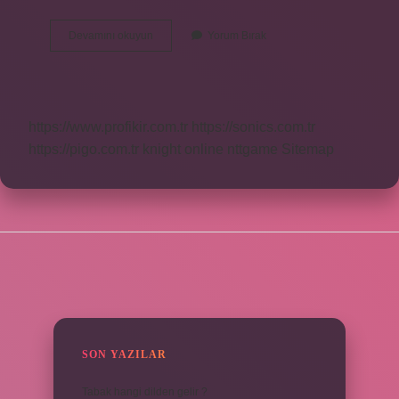
4
Devamını okuyun
Yorum Bırak
Sınıf
Besinler
Kaçıncı
Ünite
https://www.profikir.com.tr
https://sonics.com.tr
https://pigo.com.tr
knight online
nttgame
Sitemap
SIDEBAR
SON YAZILAR
Tabak hangi dilden gelir ?