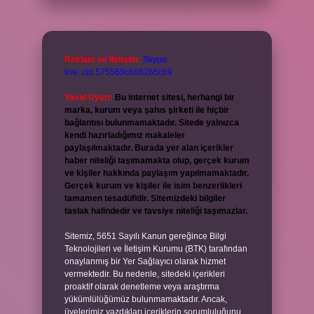
Reklam ve İletişim:
Skype:
live:.cid.575569c608265c69
Yasal Uyarı:
Bu internet sitesi, herhangi bir
marka, kurum veya şahıs şirketi ile hiçbir
bağlantısı bulunmamaktadır. Sitede yalnızca
kendi hazırladığımız makaleler
paylaşılmaktadır. Burada yer alan içerikler
haber niteliği taşımamakta olup, gerçek kurum
ve kişiler hakkında paylaşım yapılmamaktadır.
Gerçek kurum ve kişiler ile isim benzerlikleri
tamamen tesadüfidir. Sitemizdeki bilgiler
taslak halindedir ve tavsiye niteliği taşımazlar.
Sitemiz, 5651 Sayılı Kanun gereğince Bilgi
Teknolojileri ve İletişim Kurumu (BTK) tarafından
onaylanmış bir Yer Sağlayıcı olarak hizmet
vermektedir. Bu nedenle, sitedeki içerikleri
proaktif olarak denetleme veya araştırma
yükümlülüğümüz bulunmamaktadır. Ancak,
üyelerimiz yazdıkları içeriklerin sorumluluğunu