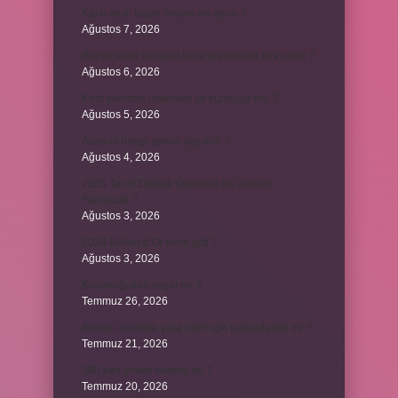
Kalın sesli kadın sesine ne denir ?
Ağustos 7, 2026
Bileşik kesir ve basit kesir arasındaki fark nedir ?
Ağustos 6, 2026
Kedi kurutma makinesi ile kurutulur mu ?
Ağustos 5, 2026
Avanos hangi şehrin ilçesidir ?
Ağustos 4, 2026
2025 Tarım Destek Ödemesi Ne Zaman
Yapılacak ?
Ağustos 3, 2026
2024 Ballon d’Or kime gitti ?
Ağustos 3, 2026
Kozanoğulları avşar mı ?
Temmuz 26, 2026
Avene Cicalfate yara izleri için kullanılabilir mi ?
Temmuz 21, 2026
380 kan şekeri normal mi ?
Temmuz 20, 2026