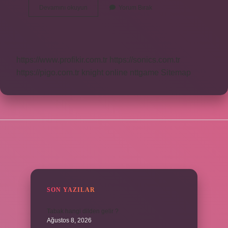
Su
Devamını okuyun
Yorum Bırak
Yeşili
Hangi
Tene
Yakışır
https://www.profikir.com.tr
https://sonics.com.tr
https://pigo.com.tr
knight online
nttgame
Sitemap
SIDEBAR
SON YAZILAR
Tabak hangi dilden gelir ?
Ağustos 8, 2026