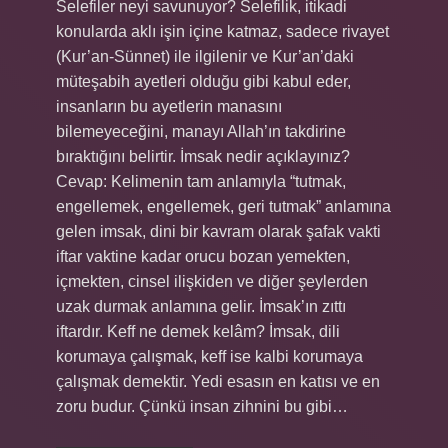
Selefiler neyi savunuyor? Selefilik, itikadi
konularda aklı işin içine katmaz, sadece rivayet
(Kur’an-Sünnet) ile ilgilenir ve Kur’an’daki
müteşabih ayetleri olduğu gibi kabul eder,
insanların bu ayetlerin manasını
bilemeyeceğini, manayı Allah’ın takdirine
bıraktığını belirtir. İmsak nedir açıklayınız?
Cevap: Kelimenin tam anlamıyla “tutmak,
engellemek, engellemek, geri tutmak” anlamına
gelen imsak, dini bir kavram olarak şafak vakti
iftar vaktine kadar orucu bozan yemekten,
içmekten, cinsel ilişkiden ve diğer şeylerden
uzak durmak anlamına gelir. İmsak’ın zıttı
iftardır. Keff ne demek kelâm? İmsak, dili
korumaya çalışmak, keff ise kalbi korumaya
çalışmak demektir. Yedi esasın en katısı ve en
zoru budur. Çünkü insan zihnini bu gibi…