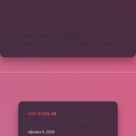
Imsak
Devamını okuyun
Yorum Bırak
Nedir
Selef
https://www.profikir.com.tr
https://sonics.com.tr
https://pigo.com.tr
knight online
nttgame
Sitemap
SIDEBAR
SON YAZILAR
Bileşik kesir ve basit kesir arasındaki fark nedir ?
Ağustos 6, 2026