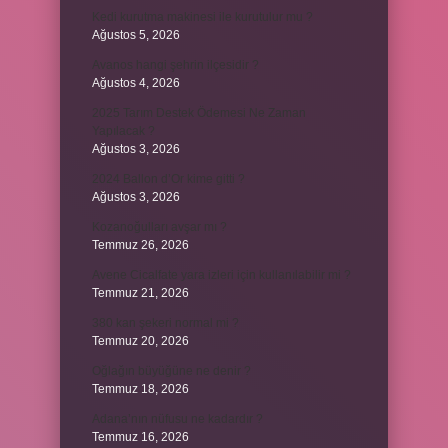
Kedi kurutma makinesi ile kurutulur mu ?
Ağustos 5, 2026
Avanos hangi şehrin ilçesidir ?
Ağustos 4, 2026
2025 Tarım Destek Ödemesi Ne Zaman
Yapılacak ?
Ağustos 3, 2026
2024 Ballon d’Or kime gitti ?
Ağustos 3, 2026
Kozanoğulları avşar mı ?
Temmuz 26, 2026
Avene Cicalfate yara izleri için kullanılabilir mi ?
Temmuz 21, 2026
380 kan şekeri normal mi ?
Temmuz 20, 2026
Oğlağın büyüğüne ne denir ?
Temmuz 18, 2026
Adana’nın nüfusu ne kadardır ?
Temmuz 16, 2026