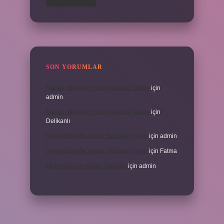
SON YORUMLAR
Mahalli Idareler Hangi Kanuna Tabidir
için
admin
Mahalli Idareler Hangi Kanuna Tabidir
için
Delikanlı
5 Aylık Bebeğe Hangi Sebzeler Verilir
için
admin
5 Aylık Bebeğe Hangi Sebzeler Verilir
için
Fatma
Motor Gelişim Ilkeleri Nelerdir
için
admin