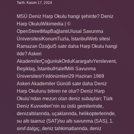
Tarih: Kasım 17, 2024
MSÜ Deniz Harp Okulu hangi şehirde? Deniz
Harp OkuluWikimedia | ©
OpenStreetMapBağlantıUlusal Savunma
ÜniversitesiKonumTuzla, İstanbulWeb sitesi
Ramazan Özoğul5 satır daha Harp Okulu hangi
ilde? Askeri
AkademilerÇoğunlukOrduKarargahıYenilevent,
Beşiktaş, İstanbulHalefMilli Savunma
ÜniversitesiYıldönümleri29 Haziran 1969
Askeri Akademiler Günü6 satır daha Deniz
Harp Okulunu bitiren ne olur? Deniz Harp
Okulu’ndan mezun olan deniz subayları; Türk
Deniz Kuvvetleri’nin su üstü gemilerinde,
denizaltılarında, uçaklarında, helikopterlerinde,
su altı taarruz (SAT)/su altı savunma (SAS), 1.
sınıf dalgıç, deniz tahkimatlarında, deniz