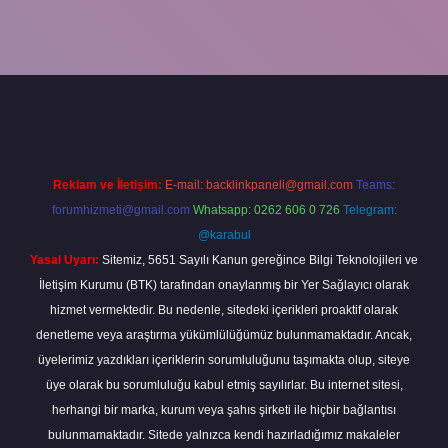
r giriş
betexper giriş
Reklam ve İletişim:
E-mail:
backlinkpaneli@gmail.com
Teams:
forumhizmeti@gmail.com
Whatsapp: 0262 606 0 726
Telegram:
@karabul
Yasal Uyarı:
Sitemiz, 5651 Sayılı Kanun gereğince Bilgi Teknolojileri ve
İletişim Kurumu (BTK) tarafından onaylanmış bir Yer Sağlayıcı olarak
hizmet vermektedir. Bu nedenle, sitedeki içerikleri proaktif olarak
denetleme veya araştırma yükümlülüğümüz bulunmamaktadır. Ancak,
üyelerimiz yazdıkları içeriklerin sorumluluğunu taşımakta olup, siteye
üye olarak bu sorumluluğu kabul etmiş sayılırlar. Bu internet sitesi,
herhangi bir marka, kurum veya şahıs şirketi ile hiçbir bağlantısı
bulunmamaktadır. Sitede yalnızca kendi hazırladığımız makaleler