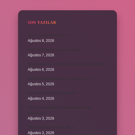
SIDEBAR
SON YAZILAR
Tabak hangi dilden gelir ?
Ağustos 8, 2026
Kalın sesli kadın sesine ne denir ?
Ağustos 7, 2026
Bileşik kesir ve basit kesir arasındaki fark nedir ?
Ağustos 6, 2026
Kedi kurutma makinesi ile kurutulur mu ?
Ağustos 5, 2026
Avanos hangi şehrin ilçesidir ?
Ağustos 4, 2026
2025 Tarım Destek Ödemesi Ne Zaman
Yapılacak ?
Ağustos 3, 2026
2024 Ballon d’Or kime gitti ?
Ağustos 3, 2026