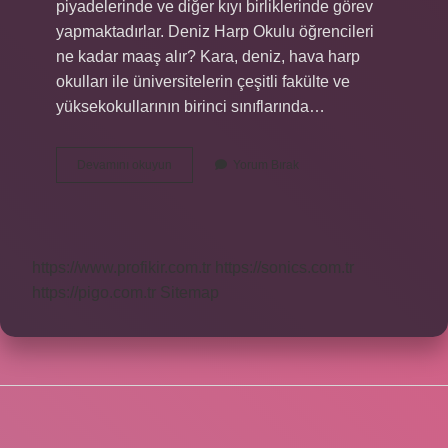
piyadelerinde ve diğer kıyı birliklerinde görev
yapmaktadırlar. Deniz Harp Okulu öğrencileri
ne kadar maaş alır? Kara, deniz, hava harp
okulları ile üniversitelerin çeşitli fakülte ve
yüksekokullarının birinci sınıflarında…
Deniz
Devamını okuyun
Yorum Bırak
Harp
Okulu
Hangi
Ilde
https://www.profikir.com.tr
https://sonics.com.tr
https://pigo.com.tr
Sitemap