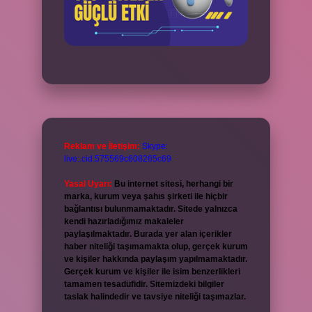
Reklam ve İletişim:
Skype:
live:.cid.575569c608265c69
Yasal Uyarı:
Bu internet sitesi, herhangi bir
marka, kurum veya şahıs şirketi ile hiçbir
bağlantısı bulunmamaktadır. Sitede yalnızca
kendi hazırladığımız makaleler
paylaşılmaktadır. Burada yer alan içerikler
haber niteliği taşımamakta olup, gerçek kurum
ve kişiler hakkında paylaşım yapılmamaktadır.
Gerçek kurum ve kişiler ile isim benzerlikleri
tamamen tesadüfidir. Sitemizdeki bilgiler
taslak halindedir ve tavsiye niteliği taşımazlar.