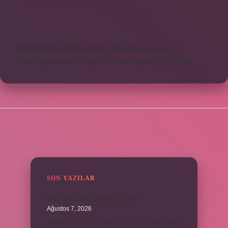
Sahibi
Kim
https://www.profikir.com.tr
https://sonics.com.tr
https://pigo.com.tr
knight online
nttgame
Sitemap
SIDEBAR
SON YAZILAR
Kalın sesli kadın sesine ne denir ?
Ağustos 7, 2026
Bileşik kesir ve basit kesir arasındaki fark nedir ?