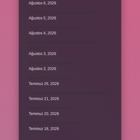
Ağustos 6, 2026
Kedi kurutma makinesi ile kurutulur mu ?
Ağustos 5, 2026
Avanos hangi şehrin ilçesidir ?
Ağustos 4, 2026
2025 Tarım Destek Ödemesi Ne Zaman
Yapılacak ?
Ağustos 3, 2026
2024 Ballon d’Or kime gitti ?
Ağustos 3, 2026
Kozanoğulları avşar mı ?
Temmuz 26, 2026
Avene Cicalfate yara izleri için kullanılabilir mi ?
Temmuz 21, 2026
380 kan şekeri normal mi ?
Temmuz 20, 2026
Oğlağın büyüğüne ne denir ?
Temmuz 18, 2026