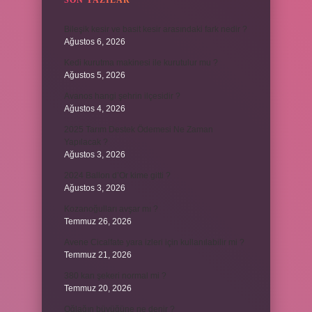
SON YAZILAR
Bileşik kesir ve basit kesir arasındaki fark nedir ?
Ağustos 6, 2026
Kedi kurutma makinesi ile kurutulur mu ?
Ağustos 5, 2026
Avanos hangi şehrin ilçesidir ?
Ağustos 4, 2026
2025 Tarım Destek Ödemesi Ne Zaman
Yapılacak ?
Ağustos 3, 2026
2024 Ballon d’Or kime gitti ?
Ağustos 3, 2026
Kozanoğulları avşar mı ?
Temmuz 26, 2026
Avene Cicalfate yara izleri için kullanılabilir mi ?
Temmuz 21, 2026
380 kan şekeri normal mi ?
Temmuz 20, 2026
Oğlağın büyüğüne ne denir ?