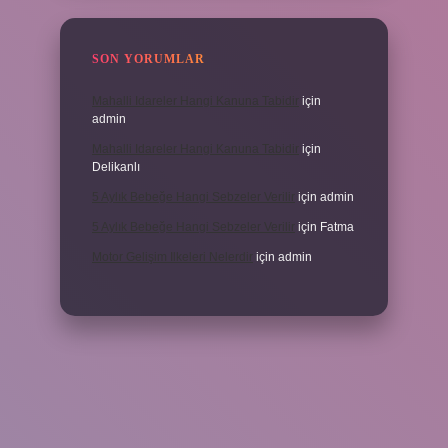
SON YORUMLAR
Mahalli Idareler Hangi Kanuna Tabidir
için
admin
Mahalli Idareler Hangi Kanuna Tabidir
için
Delikanlı
5 Aylık Bebeğe Hangi Sebzeler Verilir
için
admin
5 Aylık Bebeğe Hangi Sebzeler Verilir
için
Fatma
Motor Gelişim Ilkeleri Nelerdir
için
admin