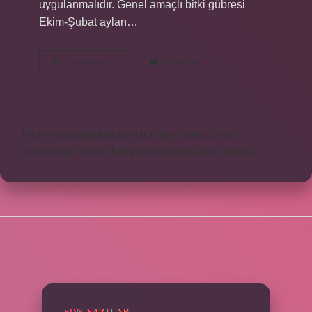
uygulanmalıdır. Genel amaçlı bitki gübresi
Ekim-Şubat ayları…
Bitkide
Devamını okuyun
10 Yorum
Çiçeklenmeyi
Hangi
Gübre
Verilir
https://www.profikir.com.tr
https://sonics.com.tr
https://pigo.com.tr
knight online
nttgame
Sitemap
SIDEBAR