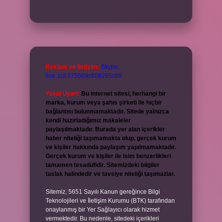
Reklam ve İletişim:
Skype:
live:.cid.575569c608265c69
Yasal Uyarı:
Bu internet sitesi, herhangi bir
marka, kurum veya şahıs şirketi ile hiçbir
bağlantısı bulunmamaktadır. Sitede yalnızca
kendi hazırladığımız makaleler
paylaşılmaktadır. Burada yer alan içerikler
haber niteliği taşımamakta olup, gerçek kurum
ve kişiler hakkında paylaşım yapılmamaktadır.
Gerçek kurum ve kişiler ile isim benzerlikleri
tamamen tesadüfidir. Sitemizdeki bilgiler
taslak halindedir ve tavsiye niteliği taşımazlar.
Sitemiz, 5651 Sayılı Kanun gereğince Bilgi
Teknolojileri ve İletişim Kurumu (BTK) tarafından
onaylanmış bir Yer Sağlayıcı olarak hizmet
vermektedir. Bu nedenle, sitedeki içerikleri