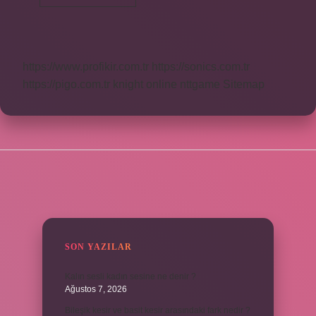
Sistemi
Nedir
https://www.profikir.com.tr
https://sonics.com.tr
https://pigo.com.tr
knight online
nttgame
Sitemap
SIDEBAR
SON YAZILAR
Kalın sesli kadın sesine ne denir ?
Ağustos 7, 2026
Bileşik kesir ve basit kesir arasındaki fark nedir ?