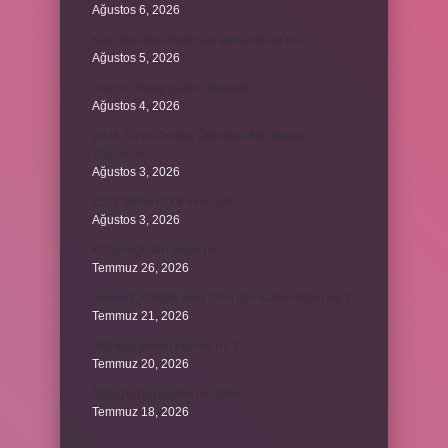
Ağustos 6, 2026
Kedi kurutma makinesi ile kurutulur mu ?
Ağustos 5, 2026
Avanos hangi şehrin ilçesidir ?
Ağustos 4, 2026
2025 Tarım Destek Ödemesi Ne Zaman
Yapılacak ?
Ağustos 3, 2026
2024 Ballon d’Or kime gitti ?
Ağustos 3, 2026
Kozanoğulları avşar mı ?
Temmuz 26, 2026
Avene Cicalfate yara izleri için kullanılabilir mi ?
Temmuz 21, 2026
380 kan şekeri normal mi ?
Temmuz 20, 2026
Oğlağın büyüğüne ne denir ?
Temmuz 18, 2026