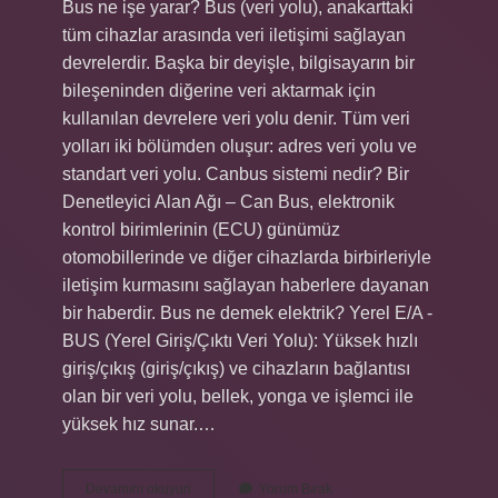
Bus ne işe yarar? Bus (veri yolu), anakarttaki
tüm cihazlar arasında veri iletişimi sağlayan
devrelerdir. Başka bir deyişle, bilgisayarın bir
bileşeninden diğerine veri aktarmak için
kullanılan devrelere veri yolu denir. Tüm veri
yolları iki bölümden oluşur: adres veri yolu ve
standart veri yolu. Canbus sistemi nedir? Bir
Denetleyici Alan Ağı – Can Bus, elektronik
kontrol birimlerinin (ECU) günümüz
otomobillerinde ve diğer cihazlarda birbirleriyle
iletişim kurmasını sağlayan haberlere dayanan
bir haberdir. Bus ne demek elektrik? Yerel E/A -
BUS (Yerel Giriş/Çıktı Veri Yolu): Yüksek hızlı
giriş/çıkış (giriş/çıkış) ve cihazların bağlantısı
olan bir veri yolu, bellek, yonga ve işlemci ile
yüksek hız sunar.…
Bus
Devamını okuyun
Yorum Bırak