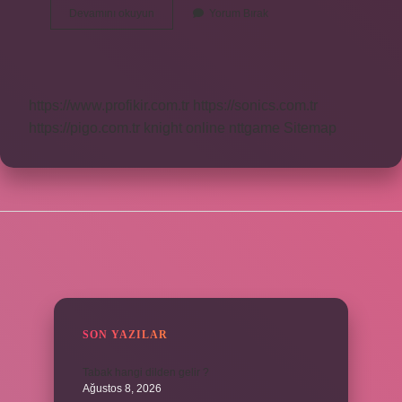
Su
Devamını okuyun
Yorum Bırak
Yeşili
Hangi
Tene
Yakışır
https://www.profikir.com.tr
https://sonics.com.tr
https://pigo.com.tr
knight online
nttgame
Sitemap
SIDEBAR
SON YAZILAR
Tabak hangi dilden gelir ?
Ağustos 8, 2026