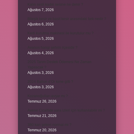
Kalın sesli kadın sesine ne denir ?
Ağustos 7, 2026
Bileşik kesir ve basit kesir arasındaki fark nedir ?
Ağustos 6, 2026
Kedi kurutma makinesi ile kurutulur mu ?
Ağustos 5, 2026
Avanos hangi şehrin ilçesidir ?
Ağustos 4, 2026
2025 Tarım Destek Ödemesi Ne Zaman
Yapılacak ?
Ağustos 3, 2026
2024 Ballon d’Or kime gitti ?
Ağustos 3, 2026
Kozanoğulları avşar mı ?
Temmuz 26, 2026
Avene Cicalfate yara izleri için kullanılabilir mi ?
Temmuz 21, 2026
380 kan şekeri normal mi ?
Temmuz 20, 2026