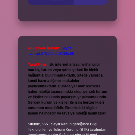
Reklam ve İletişim:
Skype:
live:.cid.575569c608265c69
Yasal Uyarı:
Bu internet sitesi, herhangi bir
marka, kurum veya şahıs şirketi ile hiçbir
bağlantısı bulunmamaktadır. Sitede yalnızca
kendi hazırladığımız makaleler
paylaşılmaktadır. Burada yer alan içerikler
haber niteliği taşımamakta olup, gerçek kurum
ve kişiler hakkında paylaşım yapılmamaktadır.
Gerçek kurum ve kişiler ile isim benzerlikleri
tamamen tesadüfidir. Sitemizdeki bilgiler
taslak halindedir ve tavsiye niteliği taşımazlar.
Sitemiz, 5651 Sayılı Kanun gereğince Bilgi
Teknolojileri ve İletişim Kurumu (BTK) tarafından