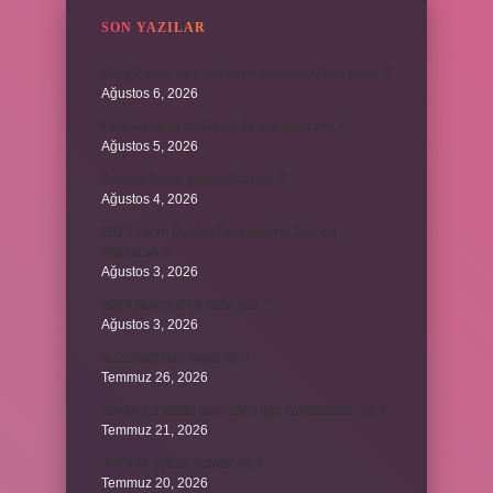
SON YAZILAR
Bileşik kesir ve basit kesir arasındaki fark nedir ?
Ağustos 6, 2026
Kedi kurutma makinesi ile kurutulur mu ?
Ağustos 5, 2026
Avanos hangi şehrin ilçesidir ?
Ağustos 4, 2026
2025 Tarım Destek Ödemesi Ne Zaman
Yapılacak ?
Ağustos 3, 2026
2024 Ballon d’Or kime gitti ?
Ağustos 3, 2026
Kozanoğulları avşar mı ?
Temmuz 26, 2026
Avene Cicalfate yara izleri için kullanılabilir mi ?
Temmuz 21, 2026
380 kan şekeri normal mi ?
Temmuz 20, 2026