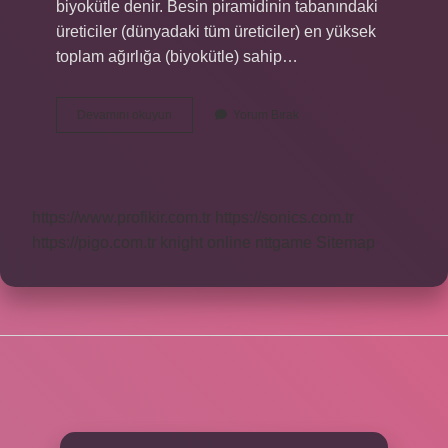
biyokütle denir. Besin piramidinin tabanındaki
üreticiler (dünyadaki tüm üreticiler) en yüksek
toplam ağırlığa (biyokütle) sahip…
8
Devamını okuyun
Yorum Bırak
Sınıf
Fen
Biyokütle
Ne
Demek
https://www.profikir.com.tr
https://sonics.com.tr
https://pigo.com.tr
knight online
nttgame
Sitemap
SIDEBAR