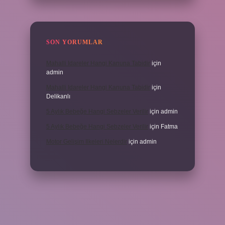
SON YORUMLAR
Mahalli Idareler Hangi Kanuna Tabidir
için
admin
Mahalli Idareler Hangi Kanuna Tabidir
için
Delikanlı
5 Aylık Bebeğe Hangi Sebzeler Verilir
için
admin
5 Aylık Bebeğe Hangi Sebzeler Verilir
için
Fatma
Motor Gelişim Ilkeleri Nelerdir
için
admin