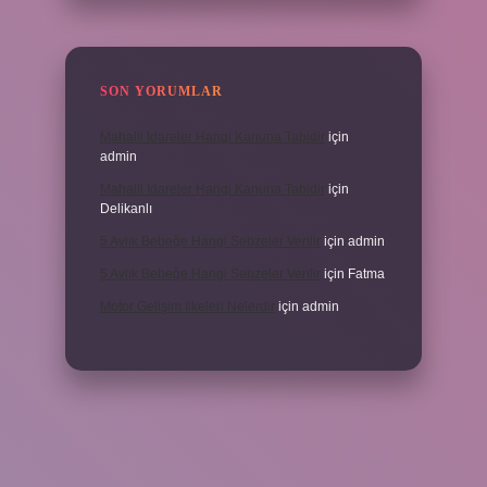
SON YORUMLAR
Mahalli Idareler Hangi Kanuna Tabidir
için
admin
Mahalli Idareler Hangi Kanuna Tabidir
için
Delikanlı
5 Aylık Bebeğe Hangi Sebzeler Verilir
için
admin
5 Aylık Bebeğe Hangi Sebzeler Verilir
için
Fatma
Motor Gelişim Ilkeleri Nelerdir
için
admin