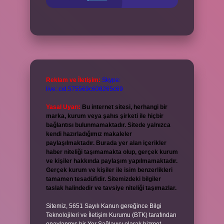
Reklam ve İletişim:
Skype:
live:.cid.575569c608265c69
Yasal Uyarı:
Bu internet sitesi, herhangi bir
marka, kurum veya şahıs şirketi ile hiçbir
bağlantısı bulunmamaktadır. Sitede yalnızca
kendi hazırladığımız makaleler
paylaşılmaktadır. Burada yer alan içerikler
haber niteliği taşımamakta olup, gerçek kurum
ve kişiler hakkında paylaşım yapılmamaktadır.
Gerçek kurum ve kişiler ile isim benzerlikleri
tamamen tesadüfidir. Sitemizdeki bilgiler
taslak halindedir ve tavsiye niteliği taşımazlar.
Sitemiz, 5651 Sayılı Kanun gereğince Bilgi
Teknolojileri ve İletişim Kurumu (BTK) tarafından