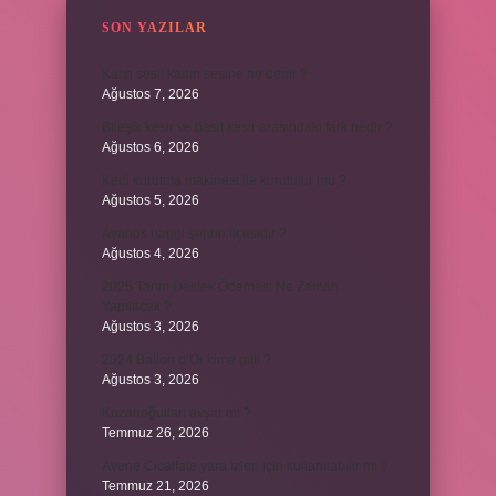
SON YAZILAR
Kalın sesli kadın sesine ne denir ?
Ağustos 7, 2026
Bileşik kesir ve basit kesir arasındaki fark nedir ?
Ağustos 6, 2026
Kedi kurutma makinesi ile kurutulur mu ?
Ağustos 5, 2026
Avanos hangi şehrin ilçesidir ?
Ağustos 4, 2026
2025 Tarım Destek Ödemesi Ne Zaman
Yapılacak ?
Ağustos 3, 2026
2024 Ballon d’Or kime gitti ?
Ağustos 3, 2026
Kozanoğulları avşar mı ?
Temmuz 26, 2026
Avene Cicalfate yara izleri için kullanılabilir mi ?
Temmuz 21, 2026