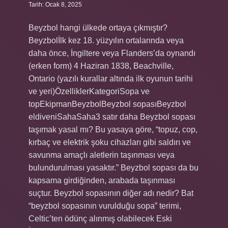
Tarih: Ocak 8, 2025
Beyzbol hangi ülkede ortaya çıkmıştır?
Beyzbolİlk kez 18. yüzyılın ortalarında veya
daha önce, İngiltere veya Flanders’da oynandı
(erken form) 4 Haziran 1838, Beachville,
Ontario (yazılı kurallar altında ilk oyunun tarihi
ve yeri)ÖzelliklerKategoriSopa ve
topEkipmanBeyzbolBeyzbol sopasıBeyzbol
eldiveniSahaSaha3 satır daha Beyzbol sopası
taşımak yasal mı? Bu yasaya göre, “topuz, cop,
kırbaç ve elektrik şoku cihazları gibi saldırı ve
savunma amaçlı aletlerin taşınması veya
bulundurulması yasaktır.” Beyzbol sopası da bu
kapsama girdiğinden, arabada taşınması
suçtur. Beyzbol sopasının diğer adı nedir? Bat
“beyzbol sopasının vurulduğu sopa” terimi,
Celtic’ten ödünç alınmış olabilecek Eski