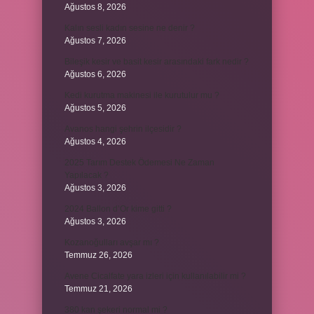
Ağustos 8, 2026
Kalın sesli kadın sesine ne denir ?
Ağustos 7, 2026
Bileşik kesir ve basit kesir arasındaki fark nedir ?
Ağustos 6, 2026
Kedi kurutma makinesi ile kurutulur mu ?
Ağustos 5, 2026
Avanos hangi şehrin ilçesidir ?
Ağustos 4, 2026
2025 Tarım Destek Ödemesi Ne Zaman
Yapılacak ?
Ağustos 3, 2026
2024 Ballon d’Or kime gitti ?
Ağustos 3, 2026
Kozanoğulları avşar mı ?
Temmuz 26, 2026
Avene Cicalfate yara izleri için kullanılabilir mi ?
Temmuz 21, 2026
380 kan şekeri normal mi ?