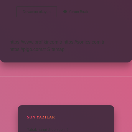
4
Devamını okuyun
Yorum Bırak
Sınıf
Besinler
Kaçıncı
Ünite
https://www.profikir.com.tr
https://sonics.com.tr
https://pigo.com.tr
Sitemap
SIDEBAR
SON YAZILAR
Tabak hangi dilden gelir ?