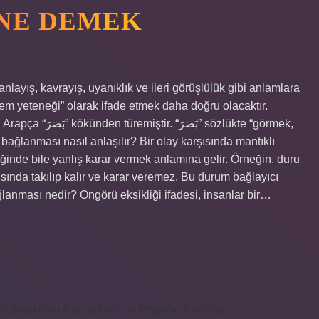
 NE DEMEK
nlayış, kavrayış, uyanıklık ve ileri görüşlülük gibi anlamlara
em yeteneği” olarak ifade etmek daha doğru olacaktır.
 sözlükte “görmek,
ağlanması nasıl anlaşılır? Bir olay karşısında mantıklı
inde bile yanlış karar vermek anlamına gelir. Örneğin, duru
ısında takılıp kalır ve karar veremez. Bu durum bağlayıcı
ağlanması nedir? Öngörü eksikliği ifadesi, insanlar bir…
s://pigo.com.tr
knight online
nttgame
Sitemap