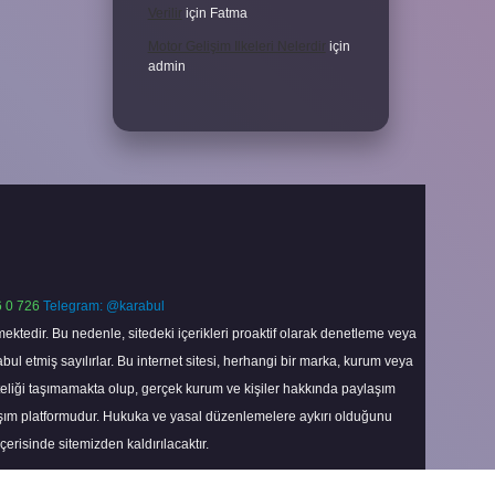
Verilir
için
Fatma
Motor Gelişim Ilkeleri Nelerdir
için
admin
 0 726
Telegram: @karabul
ektedir. Bu nedenle, sitedeki içerikleri proaktif olarak denetleme veya
 etmiş sayılırlar. Bu internet sitesi, herhangi bir marka, kurum veya
niteliği taşımamakta olup, gerçek kurum ve kişiler hakkında paylaşım
laşım platformudur. Hukuka ve yasal düzenlemelere aykırı olduğunu
içerisinde sitemizden kaldırılacaktır.
Scroll