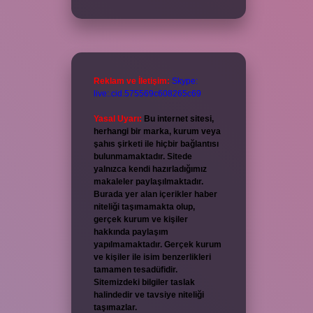
Reklam ve İletişim:
Skype:
live:.cid.575569c608265c69
Yasal Uyarı:
Bu internet sitesi,
herhangi bir marka, kurum veya
şahıs şirketi ile hiçbir bağlantısı
bulunmamaktadır. Sitede
yalnızca kendi hazırladığımız
makaleler paylaşılmaktadır.
Burada yer alan içerikler haber
niteliği taşımamakta olup,
gerçek kurum ve kişiler
hakkında paylaşım
yapılmamaktadır. Gerçek kurum
ve kişiler ile isim benzerlikleri
tamamen tesadüfidir.
Sitemizdeki bilgiler taslak
halindedir ve tavsiye niteliği
taşımazlar.