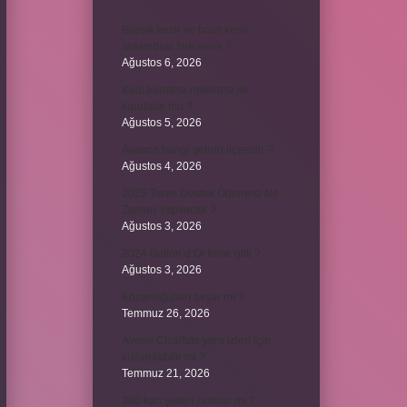
Bileşik kesir ve basit kesir
arasındaki fark nedir ?
Ağustos 6, 2026
Kedi kurutma makinesi ile
kurutulur mu ?
Ağustos 5, 2026
Avanos hangi şehrin ilçesidir ?
Ağustos 4, 2026
2025 Tarım Destek Ödemesi Ne
Zaman Yapılacak ?
Ağustos 3, 2026
2024 Ballon d’Or kime gitti ?
Ağustos 3, 2026
Kozanoğulları avşar mı ?
Temmuz 26, 2026
Avene Cicalfate yara izleri için
kullanılabilir mi ?
Temmuz 21, 2026
380 kan şekeri normal mi ?