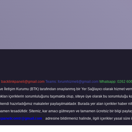
:
backlinkpaneli@gmail.com
Teams:
forumhizmeti@gmail.com
Whatsapp: 0262 606
ve İletişim Kurumu (BTK) tarafından onaylanmış bir Yer Sağlayıcı olarak hizmet verm
rı içeriklerin sorumluluğunu taşımakta olup, siteye üye olarak bu sorumluluğu kabul
a kendi hazırladığımız makaleler paylaşılmaktadır. Burada yer alan içerikler haber 
tamamen tesadüfidir. Sitemiz, kar amacı gütmeyen ve tamamen ücretsiz bir bilgi pay
nkpanelicomtr@gmail.com
adresine bildirmeniz halinde, ilgili içerikler yasal süre 