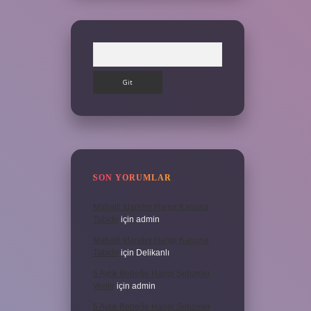
Arama
SON YORUMLAR
Mahalli Idareler Hangi Kanuna
Tabidir
için
admin
Mahalli Idareler Hangi Kanuna
Tabidir
için
Delikanlı
5 Aylık Bebeğe Hangi Sebzeler
Verilir
için
admin
5 Aylık Bebeğe Hangi Sebzeler