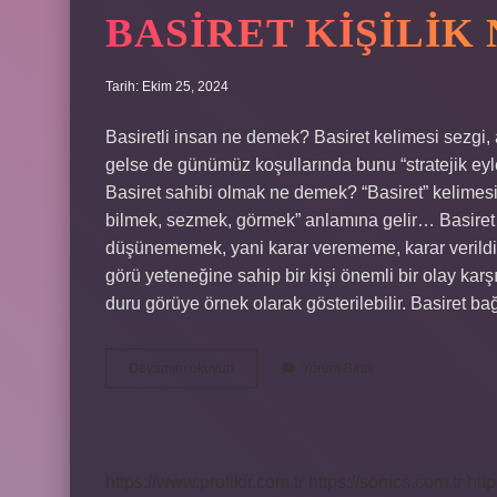
BASIRET KIŞILIK
Tarih: Ekim 25, 2024
Basiretli insan ne demek? Basiret kelimesi sezgi, a
gelse de günümüz koşullarında bunu “stratejik eyl
Basiret sahibi olmak ne demek? “Basiret” kelimesi Arapça “بَصَرَ” kökünden türemiştir. “بَصَرَ”
bilmek, sezmek, görmek” anlamına gelir… Basiret b
düşünememek, yani karar verememe, karar verildiğ
görü yeteneğine sahip bir kişi önemli bir olay karş
duru görüye örnek olarak gösterilebilir. Basiret b
Basiret
Devamını okuyun
Yorum Bırak
Kişilik
Ne
Demek
https://www.profikir.com.tr
https://sonics.com.tr
http