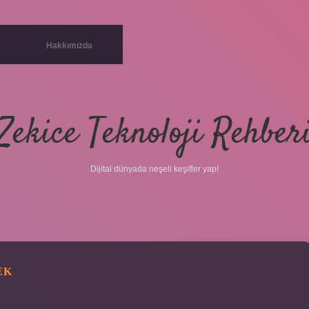
Hakkımızda
Zekice Teknoloji Rehber
Dijital dünyada neşeli keşifler yap!
EK