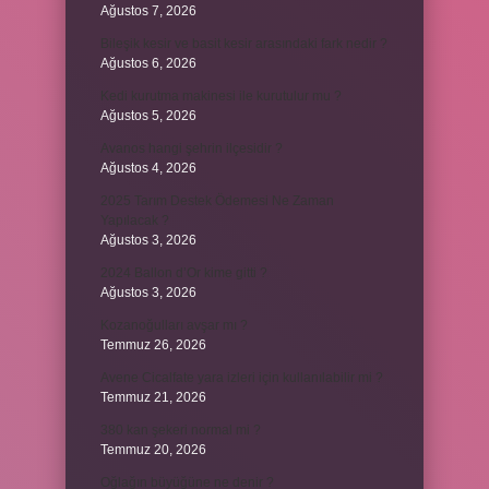
Ağustos 7, 2026
Bileşik kesir ve basit kesir arasındaki fark nedir ?
Ağustos 6, 2026
Kedi kurutma makinesi ile kurutulur mu ?
Ağustos 5, 2026
Avanos hangi şehrin ilçesidir ?
Ağustos 4, 2026
2025 Tarım Destek Ödemesi Ne Zaman
Yapılacak ?
Ağustos 3, 2026
2024 Ballon d’Or kime gitti ?
Ağustos 3, 2026
Kozanoğulları avşar mı ?
Temmuz 26, 2026
Avene Cicalfate yara izleri için kullanılabilir mi ?
Temmuz 21, 2026
380 kan şekeri normal mi ?
Temmuz 20, 2026
Oğlağın büyüğüne ne denir ?