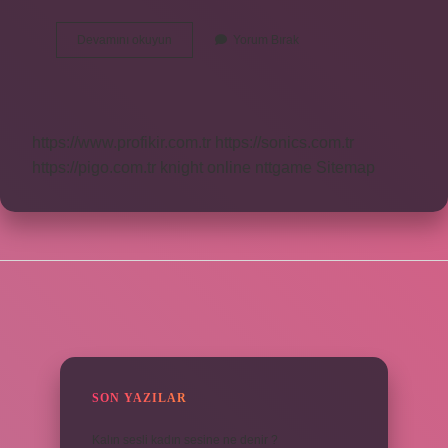
Banyo
Devamını okuyun
Yorum Bırak
Tadilatında
Nelere
Dikkat
Edilmeli
https://www.profikir.com.tr
https://sonics.com.tr
https://pigo.com.tr
knight online
nttgame
Sitemap
SIDEBAR
SON YAZILAR
Kalın sesli kadın sesine ne denir ?