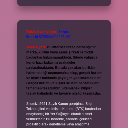
Reklam ve İletişim:
Skype:
live:.cid.575569c608265c69
Yasal Uyarı:
Bu internet sitesi, herhangi bir
marka, kurum veya şahıs şirketi ile hiçbir
bağlantısı bulunmamaktadır. Sitede yalnızca
kendi hazırladığımız makaleler
paylaşılmaktadır. Burada yer alan içerikler
haber niteliği taşımamakta olup, gerçek kurum
ve kişiler hakkında paylaşım yapılmamaktadır.
Gerçek kurum ve kişiler ile isim benzerlikleri
tamamen tesadüfidir. Sitemizdeki bilgiler
taslak halindedir ve tavsiye niteliği taşımazlar.
Sitemiz, 5651 Sayılı Kanun gereğince Bilgi
Teknolojileri ve İletişim Kurumu (BTK) tarafından
onaylanmış bir Yer Sağlayıcı olarak hizmet
vermektedir. Bu nedenle, sitedeki içerikleri
proaktif olarak denetleme veya araştırma