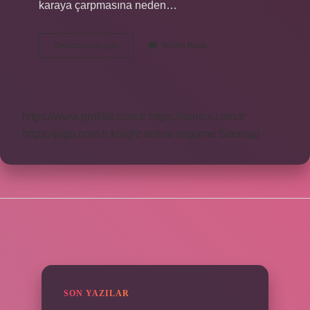
karaya çarpmasına neden…
Balinalar
Devamını okuyun
Yorum Bırak
Nasıl
Anlaşır
https://www.profikir.com.tr
https://sonics.com.tr
https://pigo.com.tr
knight online
nttgame
Sitemap
SIDEBAR
SON YAZILAR