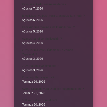
Kalın sesli kadın sesine ne denir ?
Ağustos 7, 2026
Bileşik kesir ve basit kesir arasındaki fark nedir ?
Ağustos 6, 2026
Kedi kurutma makinesi ile kurutulur mu ?
Ağustos 5, 2026
Avanos hangi şehrin ilçesidir ?
Ağustos 4, 2026
2025 Tarım Destek Ödemesi Ne Zaman
Yapılacak ?
Ağustos 3, 2026
2024 Ballon d’Or kime gitti ?
Ağustos 3, 2026
Kozanoğulları avşar mı ?
Temmuz 26, 2026
Avene Cicalfate yara izleri için kullanılabilir mi ?
Temmuz 21, 2026
380 kan şekeri normal mi ?
Temmuz 20, 2026