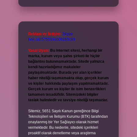
Reklam ve İletişim:
Skype:
live:.cid.575569c608265c69
Yasal Uyarı:
Bu internet sitesi, herhangi bir
marka, kurum veya şahıs şirketi ile hiçbir
bağlantısı bulunmamaktadır. Sitede yalnızca
kendi hazırladığımız makaleler
paylaşılmaktadır. Burada yer alan içerikler
haber niteliği taşımamakta olup, gerçek kurum
ve kişiler hakkında paylaşım yapılmamaktadır.
Gerçek kurum ve kişiler ile isim benzerlikleri
tamamen tesadüfidir. Sitemizdeki bilgiler
taslak halindedir ve tavsiye niteliği taşımazlar.
Sitemiz, 5651 Sayılı Kanun gereğince Bilgi
Teknolojileri ve İletişim Kurumu (BTK) tarafından
onaylanmış bir Yer Sağlayıcı olarak hizmet
vermektedir. Bu nedenle, sitedeki içerikleri
proaktif olarak denetleme veya araştırma