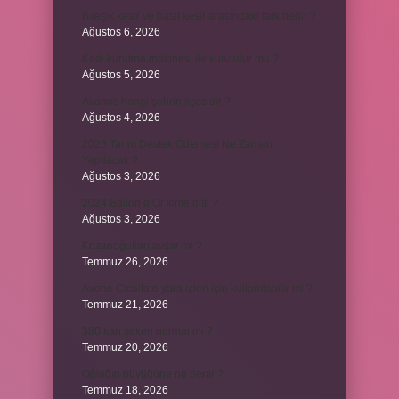
Bileşik kesir ve basit kesir arasındaki fark nedir ?
Ağustos 6, 2026
Kedi kurutma makinesi ile kurutulur mu ?
Ağustos 5, 2026
Avanos hangi şehrin ilçesidir ?
Ağustos 4, 2026
2025 Tarım Destek Ödemesi Ne Zaman
Yapılacak ?
Ağustos 3, 2026
2024 Ballon d’Or kime gitti ?
Ağustos 3, 2026
Kozanoğulları avşar mı ?
Temmuz 26, 2026
Avene Cicalfate yara izleri için kullanılabilir mi ?
Temmuz 21, 2026
380 kan şekeri normal mi ?
Temmuz 20, 2026
Oğlağın büyüğüne ne denir ?
Temmuz 18, 2026