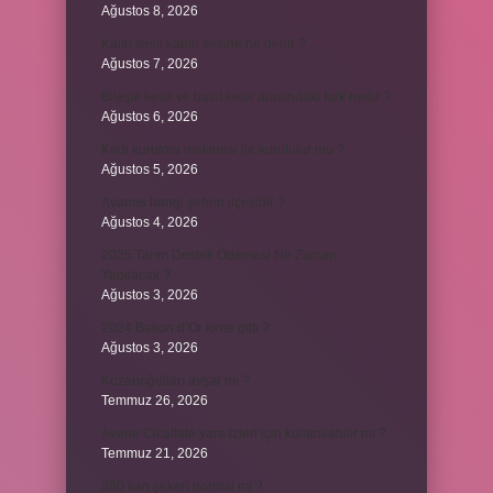
Ağustos 8, 2026
Kalın sesli kadın sesine ne denir ?
Ağustos 7, 2026
Bileşik kesir ve basit kesir arasındaki fark nedir ?
Ağustos 6, 2026
Kedi kurutma makinesi ile kurutulur mu ?
Ağustos 5, 2026
Avanos hangi şehrin ilçesidir ?
Ağustos 4, 2026
2025 Tarım Destek Ödemesi Ne Zaman
Yapılacak ?
Ağustos 3, 2026
2024 Ballon d’Or kime gitti ?
Ağustos 3, 2026
Kozanoğulları avşar mı ?
Temmuz 26, 2026
Avene Cicalfate yara izleri için kullanılabilir mi ?
Temmuz 21, 2026
380 kan şekeri normal mi ?