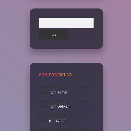
Arama
SON YORUMLAR
Mahalli Idareler Hangi Kanuna
Tabidir
için
admin
Mahalli Idareler Hangi Kanuna
Tabidir
için
Delikanlı
5 Aylık Bebeğe Hangi Sebzeler
Verilir
için
admin
5 Aylık Bebeğe Hangi Sebzeler