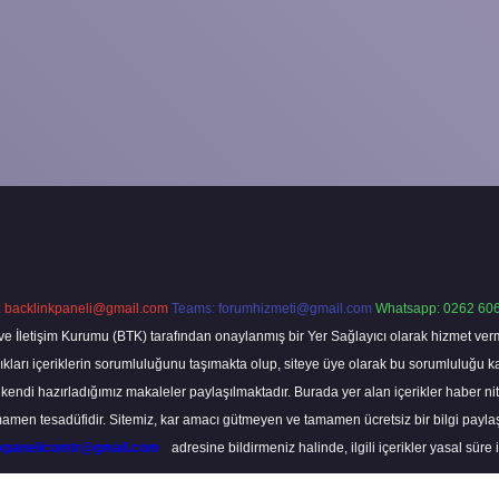
:
backlinkpaneli@gmail.com
Teams:
forumhizmeti@gmail.com
Whatsapp: 0262 606
ve İletişim Kurumu (BTK) tarafından onaylanmış bir Yer Sağlayıcı olarak hizmet verm
rı içeriklerin sorumluluğunu taşımakta olup, siteye üye olarak bu sorumluluğu kabul
a kendi hazırladığımız makaleler paylaşılmaktadır. Burada yer alan içerikler haber 
tamamen tesadüfidir. Sitemiz, kar amacı gütmeyen ve tamamen ücretsiz bir bilgi pay
nkpanelicomtr@gmail.com
adresine bildirmeniz halinde, ilgili içerikler yasal süre 