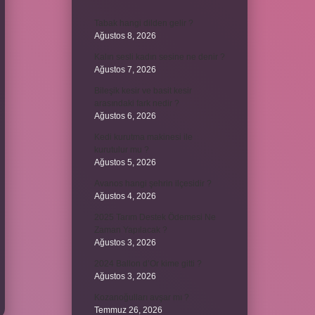
Tabak hangi dilden gelir ?
Ağustos 8, 2026
Kalın sesli kadın sesine ne denir ?
Ağustos 7, 2026
Bileşik kesir ve basit kesir
arasındaki fark nedir ?
Ağustos 6, 2026
Kedi kurutma makinesi ile
kurutulur mu ?
Ağustos 5, 2026
Avanos hangi şehrin ilçesidir ?
Ağustos 4, 2026
2025 Tarım Destek Ödemesi Ne
Zaman Yapılacak ?
Ağustos 3, 2026
2024 Ballon d’Or kime gitti ?
Ağustos 3, 2026
Kozanoğulları avşar mı ?
Temmuz 26, 2026