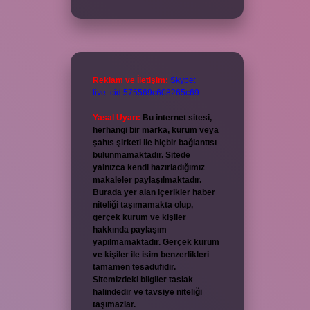
Reklam ve İletişim:
Skype:
live:.cid.575569c608265c69
Yasal Uyarı:
Bu internet sitesi,
herhangi bir marka, kurum veya
şahıs şirketi ile hiçbir bağlantısı
bulunmamaktadır. Sitede
yalnızca kendi hazırladığımız
makaleler paylaşılmaktadır.
Burada yer alan içerikler haber
niteliği taşımamakta olup,
gerçek kurum ve kişiler
hakkında paylaşım
yapılmamaktadır. Gerçek kurum
ve kişiler ile isim benzerlikleri
tamamen tesadüfidir.
Sitemizdeki bilgiler taslak
halindedir ve tavsiye niteliği
taşımazlar.