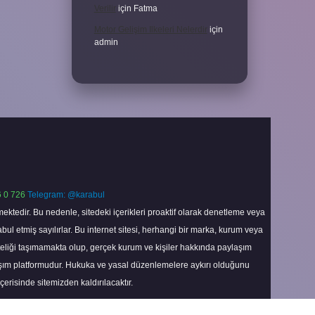
Verilir
için
Fatma
Motor Gelişim Ilkeleri Nelerdir
için
admin
 0 726
Telegram: @karabul
ektedir. Bu nedenle, sitedeki içerikleri proaktif olarak denetleme veya
 etmiş sayılırlar. Bu internet sitesi, herhangi bir marka, kurum veya
niteliği taşımamakta olup, gerçek kurum ve kişiler hakkında paylaşım
laşım platformudur. Hukuka ve yasal düzenlemelere aykırı olduğunu
içerisinde sitemizden kaldırılacaktır.
Scroll