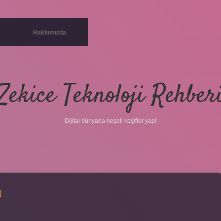
Hakkımızda
Zekice Teknoloji Rehber
Dijital dünyada neşeli keşifler yap!
I