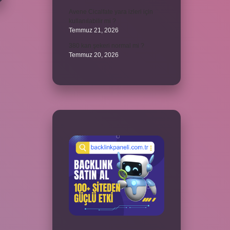
Avene Cicalfate yara izleri için
kullanılabilir mi ?
Temmuz 21, 2026
380 kan şekeri normal mi ?
Temmuz 20, 2026