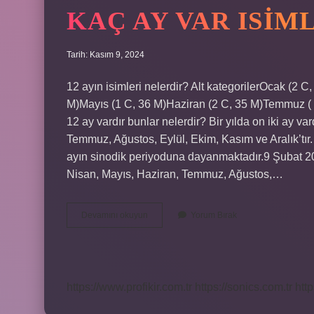
KAÇ AY VAR ISIM
Tarih: Kasım 9, 2024
12 ayın isimleri nelerdir? Alt kategorilerOcak (2 
M)Mayıs (1 C, 36 M)Haziran (2 C, 35 M)Temmuz ( 
12 ay vardır bunlar nelerdir? Bir yılda on iki ay v
Temmuz, Ağustos, Eylül, Ekim, Kasım ve Aralık’tır. 
ayın sinodik periyoduna dayanmaktadır.9 Şubat 202
Nisan, Mayıs, Haziran, Temmuz, Ağustos,…
Kaç
Devamını okuyun
Yorum Bırak
Ay
Var
Isimleri
https://www.profikir.com.tr
https://sonics.com.tr
http