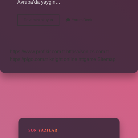
Avrupa’da yaygın…
Aslan
Devamını okuyun
Yorum Bırak
Kuyruğu
Otu
Nerede
Yetişir
https://www.profikir.com.tr
https://sonics.com.tr
https://pigo.com.tr
knight online
nttgame
Sitemap
SIDEBAR
SON YAZILAR