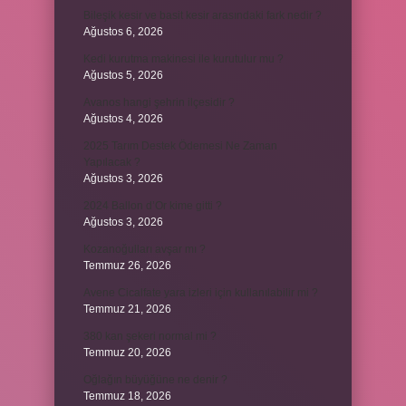
Bileşik kesir ve basit kesir arasındaki fark nedir ?
Ağustos 6, 2026
Kedi kurutma makinesi ile kurutulur mu ?
Ağustos 5, 2026
Avanos hangi şehrin ilçesidir ?
Ağustos 4, 2026
2025 Tarım Destek Ödemesi Ne Zaman
Yapılacak ?
Ağustos 3, 2026
2024 Ballon d’Or kime gitti ?
Ağustos 3, 2026
Kozanoğulları avşar mı ?
Temmuz 26, 2026
Avene Cicalfate yara izleri için kullanılabilir mi ?
Temmuz 21, 2026
380 kan şekeri normal mi ?
Temmuz 20, 2026
Oğlağın büyüğüne ne denir ?
Temmuz 18, 2026