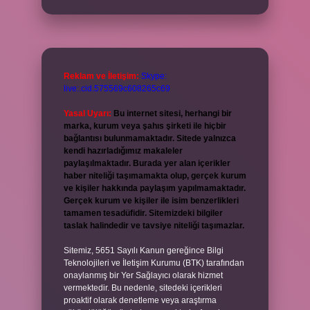
Reklam ve İletişim:
Skype:
live:.cid.575569c608265c69
Yasal Uyarı:
Bu internet sitesi, herhangi bir
marka, kurum veya şahıs şirketi ile hiçbir
bağlantısı bulunmamaktadır. Sitede yalnızca
kendi hazırladığımız makaleler
paylaşılmaktadır. Burada yer alan içerikler
haber niteliği taşımamakta olup, gerçek kurum
ve kişiler hakkında paylaşım yapılmamaktadır.
Gerçek kurum ve kişiler ile isim benzerlikleri
tamamen tesadüfidir. Sitemizdeki bilgiler
taslak halindedir ve tavsiye niteliği taşımazlar.
Sitemiz, 5651 Sayılı Kanun gereğince Bilgi
Teknolojileri ve İletişim Kurumu (BTK) tarafından
onaylanmış bir Yer Sağlayıcı olarak hizmet
vermektedir. Bu nedenle, sitedeki içerikleri
proaktif olarak denetleme veya araştırma