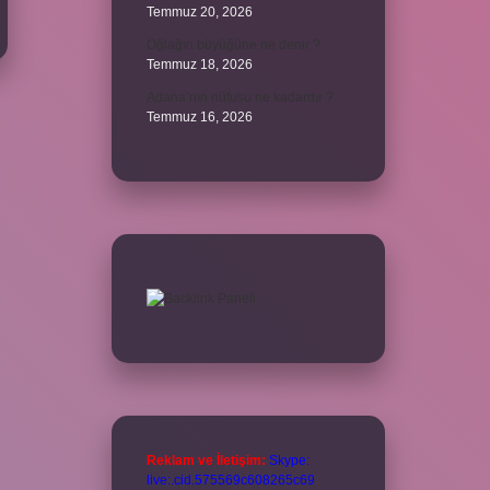
Temmuz 20, 2026
Oğlağın büyüğüne ne denir ?
Temmuz 18, 2026
Adana’nın nüfusu ne kadardır ?
Temmuz 16, 2026
Reklam ve İletişim:
Skype:
live:.cid.575569c608265c69