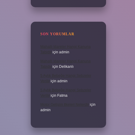
SON YORUMLAR
Mahalli Idareler Hangi Kanuna
Tabidir
için
admin
Mahalli Idareler Hangi Kanuna
Tabidir
için
Delikanlı
5 Aylık Bebeğe Hangi Sebzeler
Verilir
için
admin
5 Aylık Bebeğe Hangi Sebzeler
Verilir
için
Fatma
Motor Gelişim Ilkeleri Nelerdir
için
admin