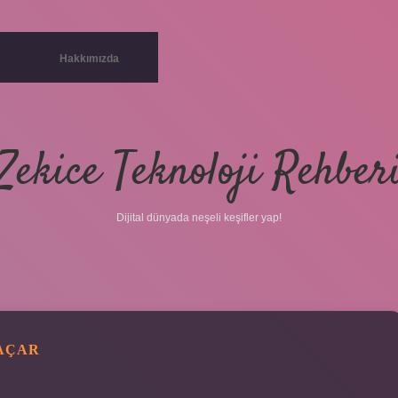
Hakkımızda
Zekice Teknoloji Rehber
Dijital dünyada neşeli keşifler yap!
 AÇAR