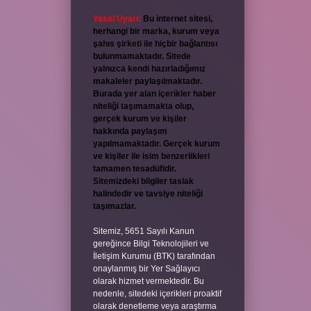
Yasal Uyarı:
Bu internet sitesi,
herhangi bir marka, kurum veya
şahıs şirketi ile hiçbir bağlantısı
bulunmamaktadır. Sitede
yalnızca kendi hazırladığımız
makaleler paylaşılmaktadır.
Burada yer alan içerikler haber
niteliği taşımamakta olup,
gerçek kurum ve kişiler
hakkında paylaşım
yapılmamaktadır. Gerçek kurum
ve kişiler ile isim benzerlikleri
tamamen tesadüfidir.
Sitemizdeki bilgiler taslak
halindedir ve tavsiye niteliği
taşımazlar.
Sitemiz, 5651 Sayılı Kanun
gereğince Bilgi Teknolojileri ve
İletişim Kurumu (BTK) tarafından
onaylanmış bir Yer Sağlayıcı
olarak hizmet vermektedir. Bu
nedenle, sitedeki içerikleri proaktif
olarak denetleme veya araştırma