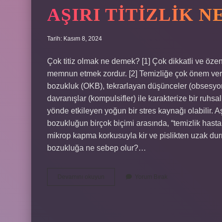
AŞIRI TITIZLIK 
Tarih: Kasım 8, 2024
Çok titiz olmak ne demek? [1] Çok dikkatli ve özen
memnun etmek zordur. [2] Temizliğe çok önem vere
bozukluk (OKB), tekrarlayan düşünceler (obsesyon
davranışlar (kompulsifler) ile karakterize bir ruhs
yönde etkileyen yoğun bir stres kaynağı olabilir. A
bozukluğun birçok biçimi arasında, “temizlik hastalığ
mikrop kapma korkusuyla kir ve pislikten uzak durm
bozukluğa ne sebep olur?…
Aşırı
Devamını okuyun
Yorum Bırak
Titizlik
Ne
Demek