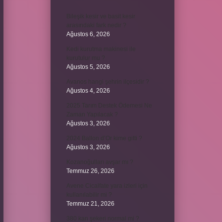
Bileşik kesir ve basit kesir
arasındaki fark nedir ?
Ağustos 6, 2026
Kedi kurutma makinesi ile
kurutulur mu ?
Ağustos 5, 2026
Avanos hangi şehrin ilçesidir ?
Ağustos 4, 2026
2025 Tarım Destek Ödemesi Ne
Zaman Yapılacak ?
Ağustos 3, 2026
2024 Ballon d’Or kime gitti ?
Ağustos 3, 2026
Kozanoğulları avşar mı ?
Temmuz 26, 2026
Avene Cicalfate yara izleri için
kullanılabilir mi ?
Temmuz 21, 2026
380 kan şekeri normal mi ?