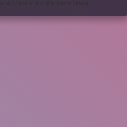
s://pigo.com.tr
knight online
nttgame
Sitemap