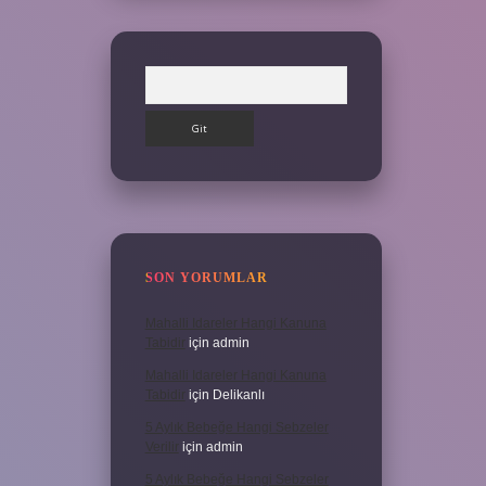
Arama
SON YORUMLAR
Mahalli Idareler Hangi Kanuna
Tabidir
için
admin
Mahalli Idareler Hangi Kanuna
Tabidir
için
Delikanlı
5 Aylık Bebeğe Hangi Sebzeler
Verilir
için
admin
5 Aylık Bebeğe Hangi Sebzeler