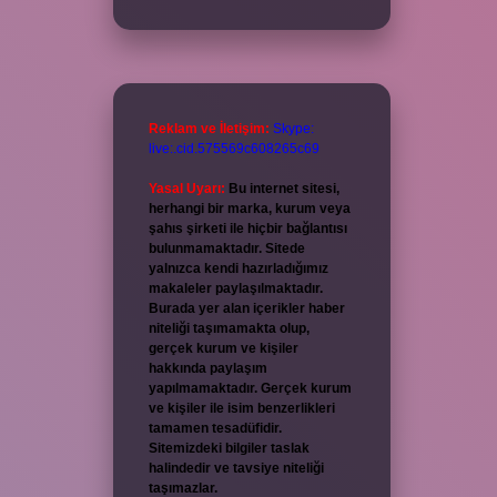
Reklam ve İletişim:
Skype:
live:.cid.575569c608265c69
Yasal Uyarı:
Bu internet sitesi,
herhangi bir marka, kurum veya
şahıs şirketi ile hiçbir bağlantısı
bulunmamaktadır. Sitede
yalnızca kendi hazırladığımız
makaleler paylaşılmaktadır.
Burada yer alan içerikler haber
niteliği taşımamakta olup,
gerçek kurum ve kişiler
hakkında paylaşım
yapılmamaktadır. Gerçek kurum
ve kişiler ile isim benzerlikleri
tamamen tesadüfidir.
Sitemizdeki bilgiler taslak
halindedir ve tavsiye niteliği
taşımazlar.