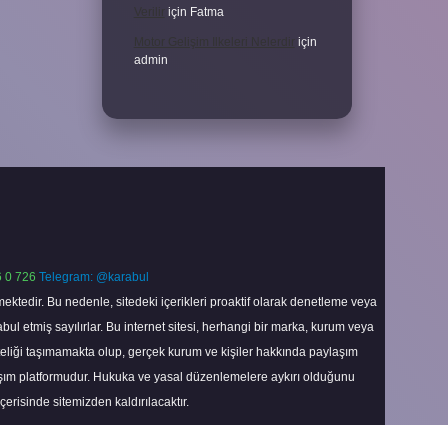
Verilir
için
Fatma
Motor Gelişim Ilkeleri Nelerdir
için
admin
 0 726
Telegram: @karabul
ektedir. Bu nedenle, sitedeki içerikleri proaktif olarak denetleme veya
 etmiş sayılırlar. Bu internet sitesi, herhangi bir marka, kurum veya
niteliği taşımamakta olup, gerçek kurum ve kişiler hakkında paylaşım
laşım platformudur. Hukuka ve yasal düzenlemelere aykırı olduğunu
içerisinde sitemizden kaldırılacaktır.
Scroll