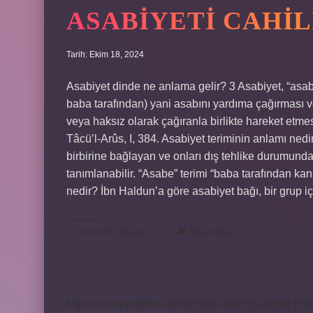
ASABIYETI CAHI
Tarih: Ekim 18, 2024
Asabiyet dinde ne anlama gelir? 3 Asabiyet, “asaba
baba tarafından) yani asabını yardıma çağırması ve
veya haksız olarak çağıranla birlikte hareket etmes
Tâcü’l-Arûs, I, 384. Asabiyet teriminin anlamı nedi
birbirine bağlayan ve onları dış tehlike durumunda
tanımlanabilir. “Asabe” terimi “baba tarafından kan
nedir? İbn Haldun’a göre asabiyet bağı, bir grup
Asabiyeti
Devamını okuyun
Yorum Bırak
Cahiliye
Ne
Demek
https://www.profikir.com.tr
https://sonics.com.tr
http