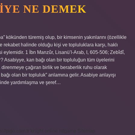
LIYE NE DEMEK
” kökünden türemiş olup, bir kimsenin yakınlarını (özellikle
 rekabet halinde olduğu kişi ve topluluklara karşı, haklı
i eylemidir. 1 İbn Manzûr, Lisanü’l-Arab, I, 605-506; Zebîdî,
r? Asabiyye, kan bağı olan bir topluluğun tüm üyelerini
 direnmeye çağıran birlik ve beraberlik ruhu olarak
 bağı olan bir topluluk” anlamına gelir. Asabiye anlayışı
 içinde yardımlaşma ve şeref…
s://pigo.com.tr
knight online
nttgame
Sitemap