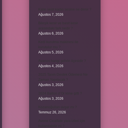
Kalın sesli kadın sesine ne denir ?
Ağustos 7, 2026
Bileşik kesir ve basit kesir
arasındaki fark nedir ?
Ağustos 6, 2026
Kedi kurutma makinesi ile
kurutulur mu ?
Ağustos 5, 2026
Avanos hangi şehrin ilçesidir ?
Ağustos 4, 2026
2025 Tarım Destek Ödemesi Ne
Zaman Yapılacak ?
Ağustos 3, 2026
2024 Ballon d’Or kime gitti ?
Ağustos 3, 2026
Kozanoğulları avşar mı ?
Temmuz 26, 2026
Avene Cicalfate yara izleri için
kullanılabilir mi ?