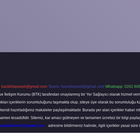
:
backlinkpaneli@gmail.com
Teams:
forumhizmeti@gmail.com
Whatsapp: 0262 606
ve İletişim Kurumu (BTK) tarafından onaylanmış bir Yer Sağlayıcı olarak hizmet verm
rı içeriklerin sorumluluğunu taşımakta olup, siteye üye olarak bu sorumluluğu kabul
a kendi hazırladığımız makaleler paylaşılmaktadır. Burada yer alan içerikler haber 
tamamen tesadüfidir. Sitemiz, kar amacı gütmeyen ve tamamen ücretsiz bir bilgi pay
nkpanelicomtr@gmail.com
adresine bildirmeniz halinde, ilgili içerikler yasal süre 