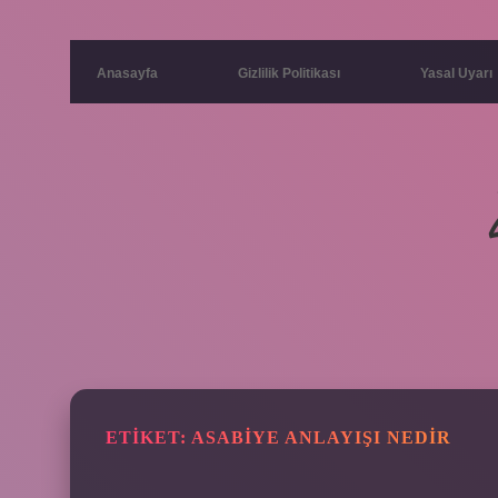
Anasayfa
Gizlilik Politikası
Yasal Uyarı
ETIKET:
ASABIYE ANLAYIŞI NEDIR