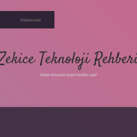
Hakkımızda
Zekice Teknoloji Rehber
Dijital dünyada neşeli keşifler yap!