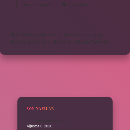
Anlık
Devamını okuyun
Yorum Bırak
Yazmak
Ne
Demek
https://www.profikir.com.tr
https://sonics.com.tr
https://pigo.com.tr
knight online
nttgame
Sitemap
SIDEBAR
SON YAZILAR
Tabak hangi dilden gelir ?
Ağustos 8, 2026