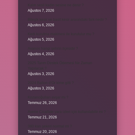
Kalın sesli kadın sesine ne denir ?
Ağustos 7, 2026
Bileşik kesir ve basit kesir arasındaki fark nedir ?
Ağustos 6, 2026
Kedi kurutma makinesi ile kurutulur mu ?
Ağustos 5, 2026
Avanos hangi şehrin ilçesidir ?
Ağustos 4, 2026
2025 Tarım Destek Ödemesi Ne Zaman
Yapılacak ?
Ağustos 3, 2026
2024 Ballon d’Or kime gitti ?
Ağustos 3, 2026
Kozanoğulları avşar mı ?
Temmuz 26, 2026
Avene Cicalfate yara izleri için kullanılabilir mi ?
Temmuz 21, 2026
380 kan şekeri normal mi ?
Temmuz 20, 2026