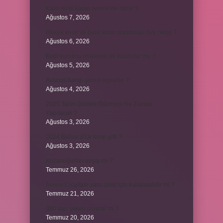
Kalın sesli kadın sesine ne denir ?
Ağustos 7, 2026
Bileşik kesir ve basit kesir arasındaki fark nedir ?
Ağustos 6, 2026
Kedi kurutma makinesi ile kurutulur mu ?
Ağustos 5, 2026
Avanos hangi şehrin ilçesidir ?
Ağustos 4, 2026
2025 Tarım Destek Ödemesi Ne Zaman
Yapılacak ?
Ağustos 3, 2026
2024 Ballon d’Or kime gitti ?
Ağustos 3, 2026
Kozanoğulları avşar mı ?
Temmuz 26, 2026
Avene Cicalfate yara izleri için kullanılabilir mi ?
Temmuz 21, 2026
380 kan şekeri normal mi ?
Temmuz 20, 2026