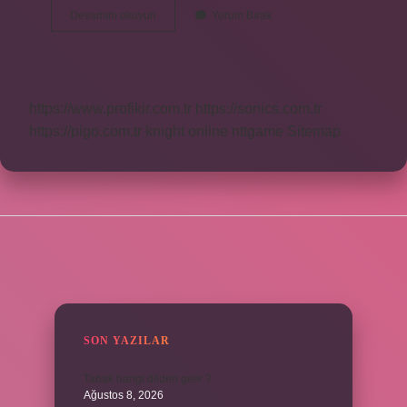
Al
Devamını okuyun
Yorum Bırak
Sat
Robotu
Nedir
https://www.profikir.com.tr
https://sonics.com.tr
https://pigo.com.tr
knight online
nttgame
Sitemap
SIDEBAR
SON YAZILAR
Tabak hangi dilden gelir ?
Ağustos 8, 2026