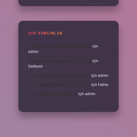
SON YORUMLAR
Mahalli Idareler Hangi Kanuna Tabidir
için
admin
Mahalli Idareler Hangi Kanuna Tabidir
için
Delikanlı
5 Aylık Bebeğe Hangi Sebzeler Verilir
için
admin
5 Aylık Bebeğe Hangi Sebzeler Verilir
için
Fatma
Motor Gelişim Ilkeleri Nelerdir
için
admin