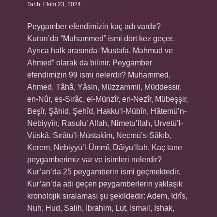
Tarih: Ekim 23, 2024
Peygamber efendimizin kaç adı vardır?
Kuran’da “Muhammed” ismi dört kez geçer.
Ayrıca halk arasında “Mustafa, Mahmud ve
Ahmed” olarak da bilinir. Peygamber
efendimizin 99 ismi nelerdir? Muhammed,
Ahmed, Tâhâ, Yâsin, Müzzammil, Müddessir,
en-Nûr, es-Sirâc, el-Münzîr, en-Nezîr, Mübeşşir,
Beşîr, Şâhid, Şehîd, Hakku’l-Mübîn, Hâtemü’n-
Nebiyyîn, Rasulu’ Allah, Nimetu’llah, Urvetü’l-
Vüskâ, Sırâtu’l-Müstakîm, Necmü’s-Sâkıb,
Kerem, Nebiyyü’l-Ümmî, Dâiyu’llah. Kaç tane
peygamberimiz var ve isimleri nelerdir?
Kur’an’da 25 peygamberin ismi geçmektedir.
Kur’an’da adı geçen peygamberlerin yaklaşık
kronolojik sıralaması şu şekildedir: Adem, İdrîs,
Nuh, Hud, Salih, İbrahim, Lut, İsmail, İshak,