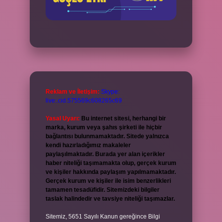
Reklam ve İletişim:
Skype:
live:.cid.575569c608265c69
Yasal Uyarı:
Bu internet sitesi, herhangi bir
marka, kurum veya şahıs şirketi ile hiçbir
bağlantısı bulunmamaktadır. Sitede yalnızca
kendi hazırladığımız makaleler
paylaşılmaktadır. Burada yer alan içerikler
haber niteliği taşımamakta olup, gerçek kurum
ve kişiler hakkında paylaşım yapılmamaktadır.
Gerçek kurum ve kişiler ile isim benzerlikleri
tamamen tesadüfidir. Sitemizdeki bilgiler
taslak halindedir ve tavsiye niteliği taşımazlar.
Sitemiz, 5651 Sayılı Kanun gereğince Bilgi