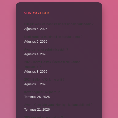
SON YAZILAR
Bileşik kesir ve basit kesir arasındaki fark nedir ?
Ağustos 6, 2026
Kedi kurutma makinesi ile kurutulur mu ?
Ağustos 5, 2026
Avanos hangi şehrin ilçesidir ?
Ağustos 4, 2026
2025 Tarım Destek Ödemesi Ne Zaman
Yapılacak ?
Ağustos 3, 2026
2024 Ballon d’Or kime gitti ?
Ağustos 3, 2026
Kozanoğulları avşar mı ?
Temmuz 26, 2026
Avene Cicalfate yara izleri için kullanılabilir mi ?
Temmuz 21, 2026
380 kan şekeri normal mi ?