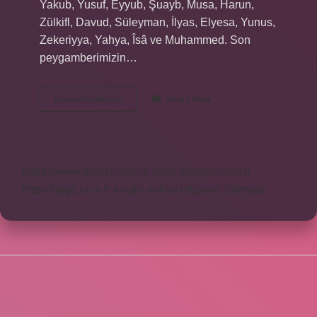
Yakub, Yusuf, Eyyub, Şuayb, Musa, Harun,
Zülkifl, Davud, Süleyman, İlyas, Elyesa, Yunus,
Zekeriyya, Yahya, Îsâ ve Muhammed. Son
peygamberimizin…
Peygamber
Devamını okuyun
Yorum Bırak
Efendimizin
Kaç
Tane
Adı
Var
https://www.profikir.com.tr
https://sonics.com.tr
https://pigo.com.tr
knight online
nttgame
Sitemap
SIDEBAR