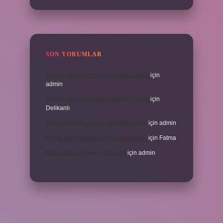
SON YORUMLAR
Mahalli Idareler Hangi Kanuna Tabidir
için
admin
Mahalli Idareler Hangi Kanuna Tabidir
için
Delikanlı
5 Aylık Bebeğe Hangi Sebzeler Verilir
için
admin
5 Aylık Bebeğe Hangi Sebzeler Verilir
için
Fatma
Motor Gelişim Ilkeleri Nelerdir
için
admin