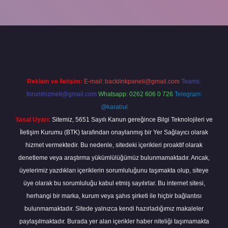
t mobil giriş
betexper giriş
betexper giriş
Reklam ve İletişim:
E-mail:
backlinkpaneli@gmail.com
Teams:
forumhizmeti@gmail.com
Whatsapp: 0262 606 0 726
Telegram:
@karabul
Yasal Uyarı:
Sitemiz, 5651 Sayılı Kanun gereğince Bilgi Teknolojileri ve
İletişim Kurumu (BTK) tarafından onaylanmış bir Yer Sağlayıcı olarak
hizmet vermektedir. Bu nedenle, sitedeki içerikleri proaktif olarak
denetleme veya araştırma yükümlülüğümüz bulunmamaktadır. Ancak,
üyelerimiz yazdıkları içeriklerin sorumluluğunu taşımakta olup, siteye
üye olarak bu sorumluluğu kabul etmiş sayılırlar. Bu internet sitesi,
herhangi bir marka, kurum veya şahıs şirketi ile hiçbir bağlantısı
bulunmamaktadır. Sitede yalnızca kendi hazırladığımız makaleler
paylaşılmaktadır. Burada yer alan içerikler haber niteliği taşımamakta