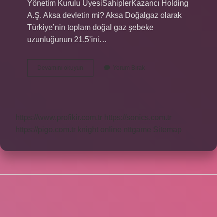
Yönetim Kurulu ÜyesiSahiplerKazancı Holding
A.Ş. Aksa devletin mi? Aksa Doğalgaz olarak
Türkiye’nin toplam doğal gaz şebeke
uzunluğunun 21,5’ini…
Türkiyenin
Devamını okuyun
Yorum Bırak
En
Büyük
Doğalgaz
Firması
Hangisi
https://www.profikir.com.tr
https://sonics.com.tr
https://pigo.com.tr
knight online
nttgame
Sitemap
SIDEBAR