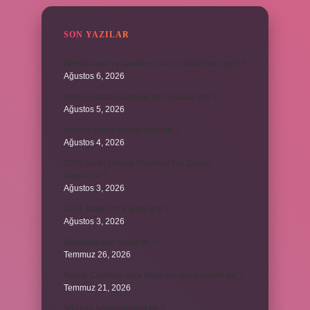
SON YAZILAR
Bileşik kesir ve basit kesir arasındaki fark nedir ?
Ağustos 6, 2026
Kedi kurutma makinesi ile kurutulur mu ?
Ağustos 5, 2026
Avanos hangi şehrin ilçesidir ?
Ağustos 4, 2026
2025 Tarım Destek Ödemesi Ne Zaman
Yapılacak ?
Ağustos 3, 2026
2024 Ballon d’Or kime gitti ?
Ağustos 3, 2026
Kozanoğulları avşar mı ?
Temmuz 26, 2026
Avene Cicalfate yara izleri için kullanılabilir mi ?
Temmuz 21, 2026
380 kan şekeri normal mi ?