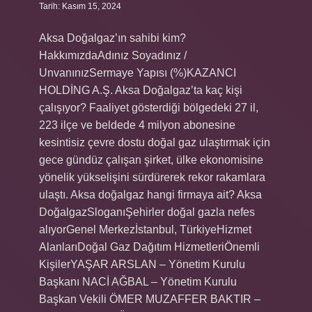
Tarih: Kasım 15, 2024
Aksa Doğalgaz’ın sahibi kim?
HakkımızdaAdınız Soyadınız /
UnvanınızSermaye Yapısı (%)KAZANCI
HOLDİNG A.Ş. Aksa Doğalgaz’ta kaç kişi
çalışıyor? Faaliyet gösterdiği bölgedeki 27 il,
223 ilçe ve beldede 4 milyon abonesine
kesintisiz çevre dostu doğal gaz ulaştırmak için
gece gündüz çalışan şirket, ülke ekonomisine
yönelik yükselişini sürdürerek rekor rakamlara
ulaştı. Aksa doğalgaz hangi firmaya ait? Aksa
DoğalgazSloganıŞehirler doğal gazla nefes
alıyorGenel Merkezİstanbul, TürkiyeHizmet
AlanlarıDoğal Gaz Dağıtım HizmetleriÖnemli
KişilerYAŞAR ARSLAN – Yönetim Kurulu
Başkanı NACİ AĞBAL – Yönetim Kurulu
Başkan Vekili ÖMER MUZAFFER BAKTIR –