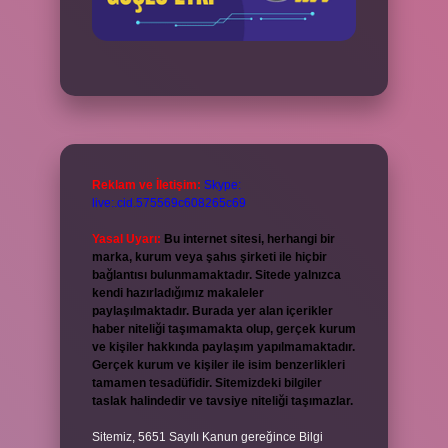
Reklam ve İletişim:
Skype:
live:.cid.575569c608265c69
Yasal Uyarı:
Bu internet sitesi, herhangi bir
marka, kurum veya şahıs şirketi ile hiçbir
bağlantısı bulunmamaktadır. Sitede yalnızca
kendi hazırladığımız makaleler
paylaşılmaktadır. Burada yer alan içerikler
haber niteliği taşımamakta olup, gerçek kurum
ve kişiler hakkında paylaşım yapılmamaktadır.
Gerçek kurum ve kişiler ile isim benzerlikleri
tamamen tesadüfidir. Sitemizdeki bilgiler
taslak halindedir ve tavsiye niteliği taşımazlar.
Sitemiz, 5651 Sayılı Kanun gereğince Bilgi