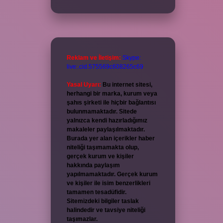
Reklam ve İletişim:
Skype:
live:.cid.575569c608265c69
Yasal Uyarı:
Bu internet sitesi,
herhangi bir marka, kurum veya
şahıs şirketi ile hiçbir bağlantısı
bulunmamaktadır. Sitede
yalnızca kendi hazırladığımız
makaleler paylaşılmaktadır.
Burada yer alan içerikler haber
niteliği taşımamakta olup,
gerçek kurum ve kişiler
hakkında paylaşım
yapılmamaktadır. Gerçek kurum
ve kişiler ile isim benzerlikleri
tamamen tesadüfidir.
Sitemizdeki bilgiler taslak
halindedir ve tavsiye niteliği
taşımazlar.