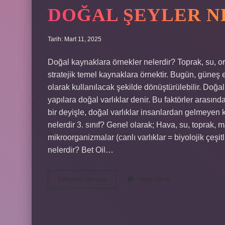
DOĞAL ŞEYLER N
Tarih: Mart 11, 2025
Doğal kaynaklara örnekler nelerdir? Toprak, su, or
stratejik temel kaynaklara örnektir. Bugün, güneş e
olarak kullanılacak şekilde dönüştürülebilir. Doğal 
yapılara doğal varlıklar denir. Bu faktörler arasında
bir deyişle, doğal varlıklar insanlardan gelmeyen k
nelerdir 3. sınıf? Genel olarak; Hava, su, toprak, ma
mikroorganizmalar (canlı varlıklar = biyolojik çeşitl
nelerdir? Bet Oil…
Doğal
Devamını okuyun
Yorum Bırak
Şeyler
Nelerdir