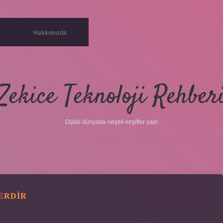
Hakkımızda
Zekice Teknoloji Rehber
Dijital dünyada neşeli keşifler yap!
ERDIR