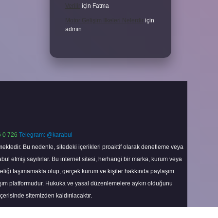
Verilir
için
Fatma
Motor Gelişim Ilkeleri Nelerdir
için
admin
 0 726
Telegram: @karabul
ektedir. Bu nedenle, sitedeki içerikleri proaktif olarak denetleme veya
 etmiş sayılırlar. Bu internet sitesi, herhangi bir marka, kurum veya
niteliği taşımamakta olup, gerçek kurum ve kişiler hakkında paylaşım
laşım platformudur. Hukuka ve yasal düzenlemelere aykırı olduğunu
içerisinde sitemizden kaldırılacaktır.
Scroll