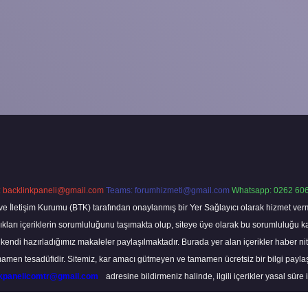
:
backlinkpaneli@gmail.com
Teams:
forumhizmeti@gmail.com
Whatsapp: 0262 606
ve İletişim Kurumu (BTK) tarafından onaylanmış bir Yer Sağlayıcı olarak hizmet verm
rı içeriklerin sorumluluğunu taşımakta olup, siteye üye olarak bu sorumluluğu kabul
a kendi hazırladığımız makaleler paylaşılmaktadır. Burada yer alan içerikler haber 
tamamen tesadüfidir. Sitemiz, kar amacı gütmeyen ve tamamen ücretsiz bir bilgi pay
nkpanelicomtr@gmail.com
adresine bildirmeniz halinde, ilgili içerikler yasal süre 