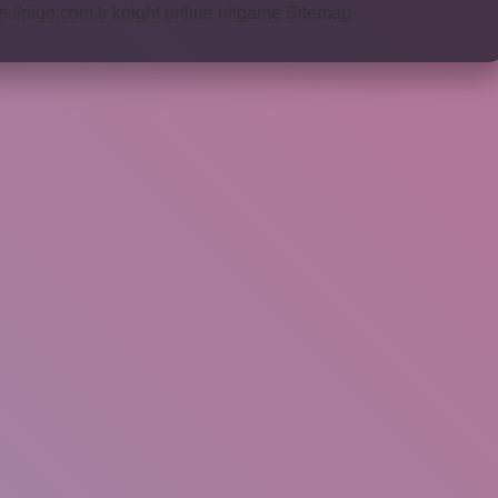
s://pigo.com.tr
knight online
nttgame
Sitemap