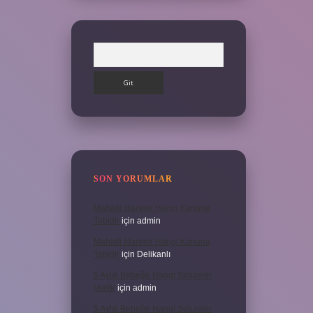
Arama
SON YORUMLAR
Mahalli Idareler Hangi Kanuna
Tabidir
için
admin
Mahalli Idareler Hangi Kanuna
Tabidir
için
Delikanlı
5 Aylık Bebeğe Hangi Sebzeler
Verilir
için
admin
5 Aylık Bebeğe Hangi Sebzeler