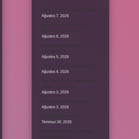
Kalın sesli kadın sesine ne denir ?
Ağustos 7, 2026
Bileşik kesir ve basit kesir
arasındaki fark nedir ?
Ağustos 6, 2026
Kedi kurutma makinesi ile
kurutulur mu ?
Ağustos 5, 2026
Avanos hangi şehrin ilçesidir ?
Ağustos 4, 2026
2025 Tarım Destek Ödemesi Ne
Zaman Yapılacak ?
Ağustos 3, 2026
2024 Ballon d’Or kime gitti ?
Ağustos 3, 2026
Kozanoğulları avşar mı ?
Temmuz 26, 2026
Avene Cicalfate yara izleri için
kullanılabilir mi ?