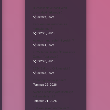
Bileşik kesir ve basit kesir
arasındaki fark nedir ?
Ağustos 6, 2026
Kedi kurutma makinesi ile
kurutulur mu ?
Ağustos 5, 2026
Avanos hangi şehrin ilçesidir ?
Ağustos 4, 2026
2025 Tarım Destek Ödemesi Ne
Zaman Yapılacak ?
Ağustos 3, 2026
2024 Ballon d’Or kime gitti ?
Ağustos 3, 2026
Kozanoğulları avşar mı ?
Temmuz 26, 2026
Avene Cicalfate yara izleri için
kullanılabilir mi ?
Temmuz 21, 2026
380 kan şekeri normal mi ?