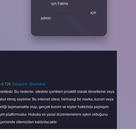
Verilir
için
Fatma
Motor Gelişim Ilkeleri Nelerdir
için
admin
 0 726
Telegram: @karabul
ektedir. Bu nedenle, sitedeki içerikleri proaktif olarak denetleme veya
 etmiş sayılırlar. Bu internet sitesi, herhangi bir marka, kurum veya
niteliği taşımamakta olup, gerçek kurum ve kişiler hakkında paylaşım
laşım platformudur. Hukuka ve yasal düzenlemelere aykırı olduğunu
içerisinde sitemizden kaldırılacaktır.
Scroll