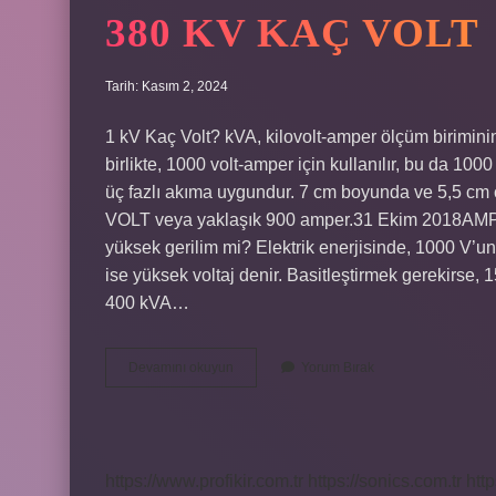
380 KV KAÇ VOLT
Tarih: Kasım 2, 2024
1 kV Kaç Volt? kVA, kilovolt-amper ölçüm biriminin
birlikte, 1000 volt-amper için kullanılır, bu da 100
üç fazlı akıma uygundur. 7 cm boyunda ve 5,5 c
VOLT veya yaklaşık 900 amper.31 Ekim 2018AMPE
yüksek gerilim mi? Elektrik enerjisinde, 1000 V’un 
ise yüksek voltaj denir. Basitleştirmek gerekirse, 1
400 kVA…
380
Devamını okuyun
Yorum Bırak
Kv
Kaç
Volt
https://www.profikir.com.tr
https://sonics.com.tr
http