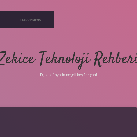
Hakkımızda
Zekice Teknoloji Rehber
Dijital dünyada neşeli keşifler yap!