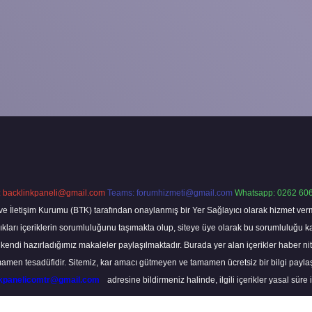
:
backlinkpaneli@gmail.com
Teams:
forumhizmeti@gmail.com
Whatsapp: 0262 606
ve İletişim Kurumu (BTK) tarafından onaylanmış bir Yer Sağlayıcı olarak hizmet verm
rı içeriklerin sorumluluğunu taşımakta olup, siteye üye olarak bu sorumluluğu kabul
a kendi hazırladığımız makaleler paylaşılmaktadır. Burada yer alan içerikler haber 
tamamen tesadüfidir. Sitemiz, kar amacı gütmeyen ve tamamen ücretsiz bir bilgi pay
nkpanelicomtr@gmail.com
adresine bildirmeniz halinde, ilgili içerikler yasal süre 