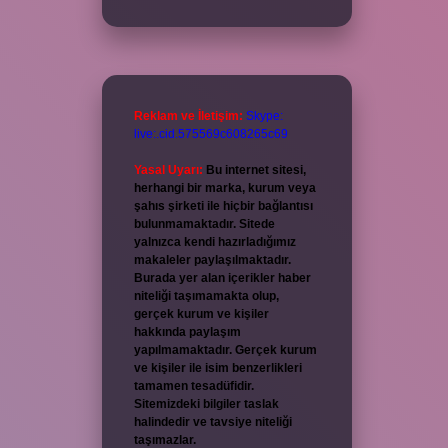
Reklam ve İletişim:
Skype:
live:.cid.575569c608265c69
Yasal Uyarı:
Bu internet sitesi,
herhangi bir marka, kurum veya
şahıs şirketi ile hiçbir bağlantısı
bulunmamaktadır. Sitede
yalnızca kendi hazırladığımız
makaleler paylaşılmaktadır.
Burada yer alan içerikler haber
niteliği taşımamakta olup,
gerçek kurum ve kişiler
hakkında paylaşım
yapılmamaktadır. Gerçek kurum
ve kişiler ile isim benzerlikleri
tamamen tesadüfidir.
Sitemizdeki bilgiler taslak
halindedir ve tavsiye niteliği
taşımazlar.