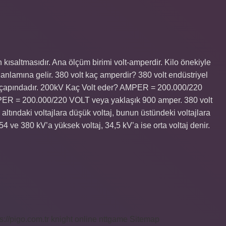
 kısaltmasıdır. Ana ölçüm birimi volt-amperdir. Kilo önekiyle
0 anlamına gelir. 380 volt kaç amperdir? 380 volt endüstriyel
m çapındadır. 200kV Kaç Volt eder? AMPER = 200.000/220
R = 200.000/220 VOLT veya yaklaşık 900 amper. 380 volt
altındaki voltajlara düşük voltaj, bunun üstündeki voltajlara
54 ve 380 kV’a yüksek voltaj, 34,5 kV’a ise orta voltaj denir.
s://pigo.com.tr
knight online
nttgame
Sitemap