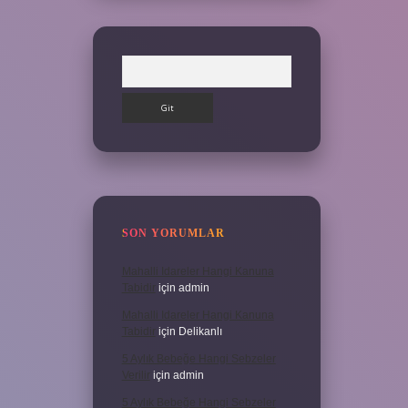
Arama
SON YORUMLAR
Mahalli Idareler Hangi Kanuna
Tabidir
için
admin
Mahalli Idareler Hangi Kanuna
Tabidir
için
Delikanlı
5 Aylık Bebeğe Hangi Sebzeler
Verilir
için
admin
5 Aylık Bebeğe Hangi Sebzeler