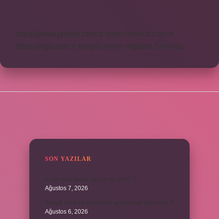
Kaç
Volt
https://www.profikir.com.tr
https://sonics.com.tr
https://pigo.com.tr
knight online
nttgame
Sitemap
SIDEBAR
SON YAZILAR
Kalın sesli kadın sesine ne denir ?
Ağustos 7, 2026
Bileşik kesir ve basit kesir arasındaki fark nedir ?
Ağustos 6, 2026