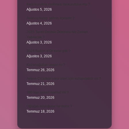
Kedi kurutma makinesi ile kurutulur mu ?
Ağustos 5, 2026
Avanos hangi şehrin ilçesidir ?
Ağustos 4, 2026
2025 Tarım Destek Ödemesi Ne Zaman
Yapılacak ?
Ağustos 3, 2026
2024 Ballon d’Or kime gitti ?
Ağustos 3, 2026
Kozanoğulları avşar mı ?
Temmuz 26, 2026
Avene Cicalfate yara izleri için kullanılabilir mi ?
Temmuz 21, 2026
380 kan şekeri normal mi ?
Temmuz 20, 2026
Oğlağın büyüğüne ne denir ?
Temmuz 18, 2026