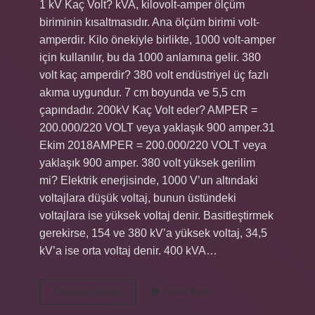
1 kV Kaç Volt? kVA, kilovolt-amper ölçüm
biriminin kısaltmasıdır. Ana ölçüm birimi volt-
amperdir. Kilo önekiyle birlikte, 1000 volt-amper
için kullanılır, bu da 1000 anlamına gelir. 380
volt kaç amperdir? 380 volt endüstriyel üç fazlı
akıma uygundur. 7 cm boyunda ve 5,5 cm
çapındadır. 200kV Kaç Volt eder? AMPER =
200.000/220 VOLT veya yaklaşık 900 amper.31
Ekim 2018AMPER = 200.000/220 VOLT veya
yaklaşık 900 amper. 380 volt yüksek gerilim
mi? Elektrik enerjisinde, 1000 V’un altındaki
voltajlara düşük voltaj, bunun üstündeki
voltajlara ise yüksek voltaj denir. Basitleştirmek
gerekirse, 154 ve 380 kV’a yüksek voltaj, 34,5
kV’a ise orta voltaj denir. 400 kVA…
380
Devamını okuyun
Yorum Bırak
Kv