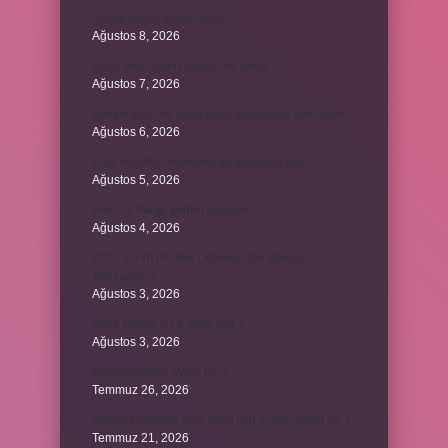
Tabak hangi dilden gelir ?
Ağustos 8, 2026
Kalın sesli kadın sesine ne denir ?
Ağustos 7, 2026
Bileşik kesir ve basit kesir arasındaki fark nedir ?
Ağustos 6, 2026
Kedi kurutma makinesi ile kurutulur mu ?
Ağustos 5, 2026
Avanos hangi şehrin ilçesidir ?
Ağustos 4, 2026
2025 Tarım Destek Ödemesi Ne Zaman
Yapılacak ?
Ağustos 3, 2026
2024 Ballon d’Or kime gitti ?
Ağustos 3, 2026
Kozanoğulları avşar mı ?
Temmuz 26, 2026
Avene Cicalfate yara izleri için kullanılabilir mi ?
Temmuz 21, 2026