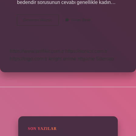
bedendir sorusunun cevabı genellikle kadın…
2
Devamını okuyun
Yorum Bırak
Beden
Neye
Denk
Gelir
https://www.profikir.com.tr
https://sonics.com.tr
https://pigo.com.tr
knight online
nttgame
Sitemap
SIDEBAR
SON YAZILAR