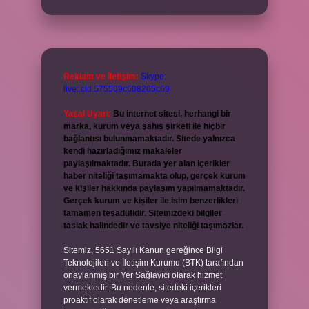
Reklam ve İletişim:
Skype:
live:.cid.575569c608265c69
Yasal Uyarı:
Bu internet sitesi, herhangi bir
marka, kurum veya şahıs şirketi ile hiçbir
bağlantısı bulunmamaktadır. Sitede yalnızca
kendi hazırladığımız makaleler
paylaşılmaktadır. Burada yer alan içerikler
haber niteliği taşımamakta olup, gerçek kurum
ve kişiler hakkında paylaşım yapılmamaktadır.
Gerçek kurum ve kişiler ile isim benzerlikleri
tamamen tesadüfidir. Sitemizdeki bilgiler
taslak halindedir ve tavsiye niteliği taşımazlar.
Sitemiz, 5651 Sayılı Kanun gereğince Bilgi
Teknolojileri ve İletişim Kurumu (BTK) tarafından
onaylanmış bir Yer Sağlayıcı olarak hizmet
vermektedir. Bu nedenle, sitedeki içerikleri
proaktif olarak denetleme veya araştırma