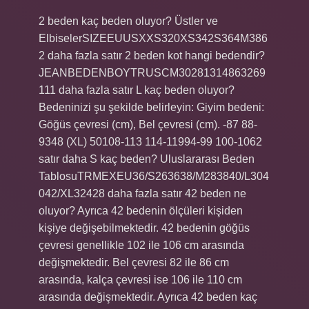
2 beden kaç beden oluyor? Üstler ve
ElbiselerSIZEEUUSXXS320XS342S364M386
2 daha fazla satır 2 beden kot hangi bedendir?
JEANBEDENBOYTRUSCM30281314863269
111 daha fazla satır L kaç beden oluyor?
Bedeninizi şu şekilde belirleyin: Giyim bedeni:
Göğüs çevresi (cm), Bel çevresi (cm). -87 88-
9348 (XL) 50108-113 114-11994-99 100-1062
satır daha S kaç beden? Uluslararası Beden
TablosuTRMEXEU36/S263638/M283840/L304
042/XL32428 daha fazla satır 42 beden ne
oluyor? Ayrıca 42 bedenin ölçüleri kişiden
kişiye değişebilmektedir. 42 bedenin göğüs
çevresi genellikle 102 ile 106 cm arasında
değişmektedir. Bel çevresi 82 ​​ile 86 cm
arasında, kalça çevresi ise 106 ile 110 cm
arasında değişmektedir. Ayrıca 42 beden kaç