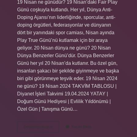
19 Nisan ne günüdür? 19 Nisan’daki Fair Play
Günü coşkuyla kutlandı. Her yıl, Dünya Anti-
Doping Ajansı’nın liderliğinde, sporcular, anti-
doping örgütleri, federasyonlar ve dünyanın
dört bir yanındaki spor camiası, Nisan ayında
Play True Günü’nü kutlamak için bir araya
geliyor. 20 Nisan dünya ne günü? 20 Nisan
Dünya Benzerler Günü’dür. Dünya Benzerler
Günü her yıl 20 Nisan’da kutlanır. Bu özel gün,
insanları şakacı bir şekilde giyinmeye ve başka
biri gibi görünmeye teşvik eder. 19 Nisan 2024
ne günü? 19 Nisan 2024 TAKVİM TABLOSU |
Diyanet İşleri Takvimi 19.04.2024 YATAY |
Doğum Günü Hediyesi | Evlilik Yıldönümü |
Özel Gün | Tanışma Günü…
19
Devamını okuyun
Yorum Bırak
Nisan