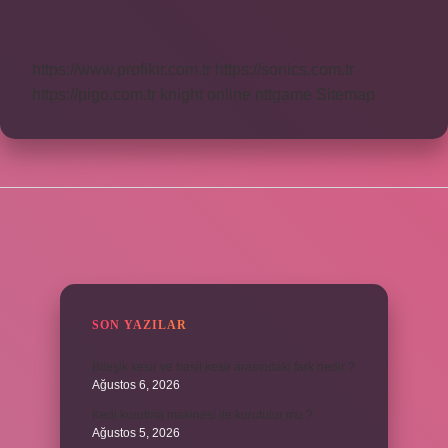
Dünya
Ne
Günü
https://www.profikir.com.tr
https://sonics.com.tr
https://pigo.com.tr
knight online
nttgame
Sitemap
SIDEBAR
SON YAZILAR
Bileşik kesir ve basit kesir arasındaki fark nedir ?
Ağustos 6, 2026
Kedi kurutma makinesi ile kurutulur mu ?
Ağustos 5, 2026