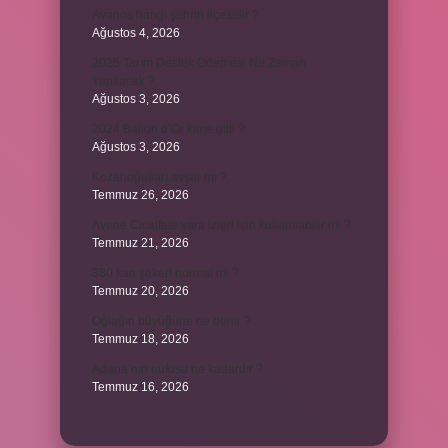
Avanos hangi şehrin ilçesidir ?
Ağustos 4, 2026
2025 Tarım Destek Ödemesi Ne Zaman
Yapılacak ?
Ağustos 3, 2026
2024 Ballon d’Or kime gitti ?
Ağustos 3, 2026
Kozanoğulları avşar mı ?
Temmuz 26, 2026
Avene Cicalfate yara izleri için kullanılabilir mi ?
Temmuz 21, 2026
380 kan şekeri normal mi ?
Temmuz 20, 2026
Oğlağın büyüğüne ne denir ?
Temmuz 18, 2026
Adana’nın nüfusu ne kadardır ?
Temmuz 16, 2026