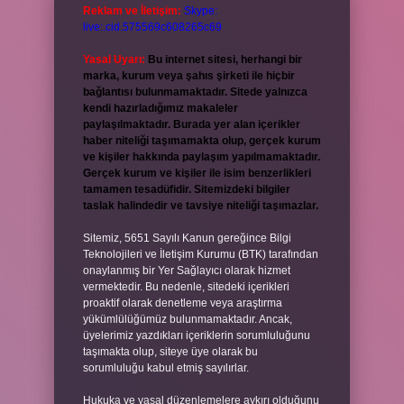
Reklam ve İletişim:
Skype:
live:.cid.575569c608265c69
Yasal Uyarı:
Bu internet sitesi, herhangi bir
marka, kurum veya şahıs şirketi ile hiçbir
bağlantısı bulunmamaktadır. Sitede yalnızca
kendi hazırladığımız makaleler
paylaşılmaktadır. Burada yer alan içerikler
haber niteliği taşımamakta olup, gerçek kurum
ve kişiler hakkında paylaşım yapılmamaktadır.
Gerçek kurum ve kişiler ile isim benzerlikleri
tamamen tesadüfidir. Sitemizdeki bilgiler
taslak halindedir ve tavsiye niteliği taşımazlar.
Sitemiz, 5651 Sayılı Kanun gereğince Bilgi
Teknolojileri ve İletişim Kurumu (BTK) tarafından
onaylanmış bir Yer Sağlayıcı olarak hizmet
vermektedir. Bu nedenle, sitedeki içerikleri
proaktif olarak denetleme veya araştırma
yükümlülüğümüz bulunmamaktadır. Ancak,
üyelerimiz yazdıkları içeriklerin sorumluluğunu
taşımakta olup, siteye üye olarak bu
sorumluluğu kabul etmiş sayılırlar.
Hukuka ve yasal düzenlemelere aykırı olduğunu