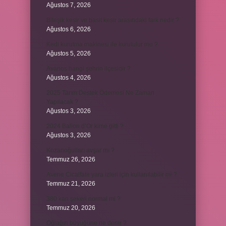
Ağustos 7, 2026
Bileşik kesir ve basit kesir arasındaki fark nedir ?
Ağustos 6, 2026
Kedi kurutma makinesi ile kurutulur mu ?
Ağustos 5, 2026
Avanos hangi şehrin ilçesidir ?
Ağustos 4, 2026
2025 Tarım Destek Ödemesi Ne Zaman
Yapılacak ?
Ağustos 3, 2026
2024 Ballon d’Or kime gitti ?
Ağustos 3, 2026
Kozanoğulları avşar mı ?
Temmuz 26, 2026
Avene Cicalfate yara izleri için kullanılabilir mi ?
Temmuz 21, 2026
380 kan şekeri normal mi ?
Temmuz 20, 2026
Oğlağın büyüğüne ne denir ?