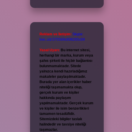
Reklam ve İletişim:
Skype:
live:.cid.575569c608265c69
Yasal Uyarı:
Bu internet sitesi,
herhangi bir marka, kurum veya
şahıs şirketi ile hiçbir bağlantısı
bulunmamaktadır. Sitede
yalnızca kendi hazırladığımız
makaleler paylaşılmaktadır.
Burada yer alan içerikler haber
niteliği taşımamakta olup,
gerçek kurum ve kişiler
hakkında paylaşım
yapılmamaktadır. Gerçek kurum
ve kişiler ile isim benzerlikleri
tamamen tesadüfidir.
Sitemizdeki bilgiler taslak
halindedir ve tavsiye niteliği
taşımazlar.