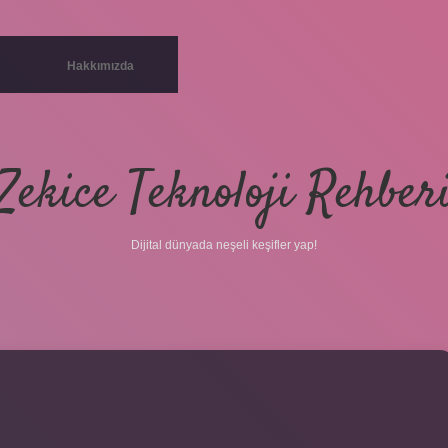
Hakkımızda
Zekice Teknoloji Rehber
Dijital dünyada neşeli keşifler yap!