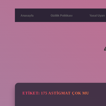
Anasayfa
Gizlilik Politikası
Yasal Uyarı
ETIKET:
175 ASTIGMAT ÇOK MU