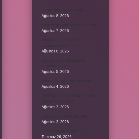
Tabak hangi dilden gelir ?
Ağustos 8, 2026
Kalın sesli kadın sesine ne denir ?
Ağustos 7, 2026
Bileşik kesir ve basit kesir
arasındaki fark nedir ?
Ağustos 6, 2026
Kedi kurutma makinesi ile
kurutulur mu ?
Ağustos 5, 2026
Avanos hangi şehrin ilçesidir ?
Ağustos 4, 2026
2025 Tarım Destek Ödemesi Ne
Zaman Yapılacak ?
Ağustos 3, 2026
2024 Ballon d’Or kime gitti ?
Ağustos 3, 2026
Kozanoğulları avşar mı ?
Temmuz 26, 2026