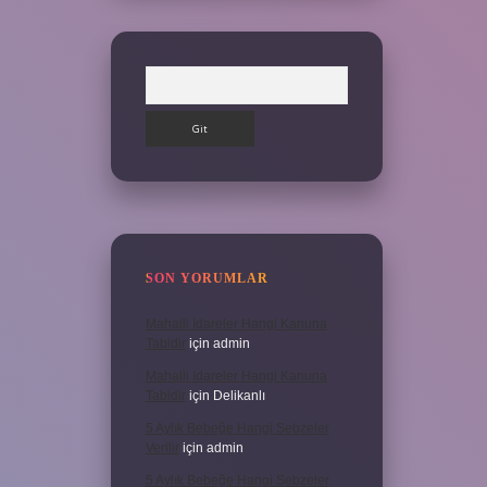
Arama
SON YORUMLAR
Mahalli Idareler Hangi Kanuna
Tabidir
için
admin
Mahalli Idareler Hangi Kanuna
Tabidir
için
Delikanlı
5 Aylık Bebeğe Hangi Sebzeler
Verilir
için
admin
5 Aylık Bebeğe Hangi Sebzeler