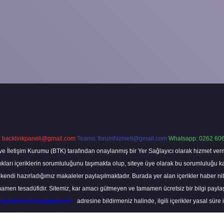
:
backlinkpaneli@gmail.com
Teams:
forumhizmeti@gmail.com
Whatsapp: 0262 606
ve İletişim Kurumu (BTK) tarafından onaylanmış bir Yer Sağlayıcı olarak hizmet verm
rı içeriklerin sorumluluğunu taşımakta olup, siteye üye olarak bu sorumluluğu kabul
a kendi hazırladığımız makaleler paylaşılmaktadır. Burada yer alan içerikler haber 
tamamen tesadüfidir. Sitemiz, kar amacı gütmeyen ve tamamen ücretsiz bir bilgi pay
nkpanelicomtr@gmail.com
adresine bildirmeniz halinde, ilgili içerikler yasal süre 