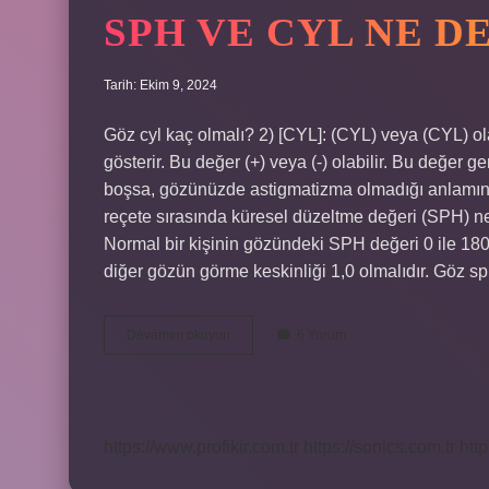
SPH VE CYL NE 
Tarih: Ekim 9, 2024
Göz cyl kaç olmalı? 2) [CYL]: (CYL) veya (CYL) o
gösterir. Bu değer (+) veya (-) olabilir. Bu değer ge
boşsa, gözünüzde astigmatizma olmadığı anlamın
reçete sırasında küresel düzeltme değeri (SPH) ne 
Normal bir kişinin gözündeki SPH değeri 0 ile 180 
diğer gözün görme keskinliği 1,0 olmalıdır. Göz
Sph
Devamını okuyun
6 Yorum
Ve
Cyl
Ne
Demek
https://www.profikir.com.tr
https://sonics.com.tr
http