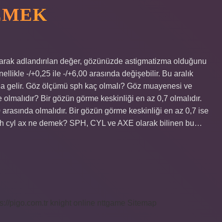
DEMEK
larak adlandırılan değer, gözünüzde astigmatizma olduğunu
nellikle -/+0,25 ile -/+6,00 arasında değişebilir. Bu aralık
a gelir. Göz ölçümü sph kaç olmalı? Göz muayenesi ve
olmalıdır? Bir gözün görme keskinliği en az 0,7 olmalıdır.
arasında olmalıdır. Bir gözün görme keskinliği en az 0,7 ise
 sph cyl ax ne demek? SPH, CYL ve AXE olarak bilinen bu…
s://pigo.com.tr
knight online
nttgame
Sitemap