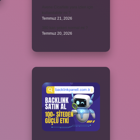
Avene Cicalfate yara izleri için
kullanılabilir mi ?
Temmuz 21, 2026
380 kan şekeri normal mi ?
Temmuz 20, 2026