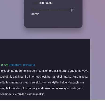
Verilir
için
Fatma
Motor Gelişim Ilkeleri Nelerdir
için
admin
 0 726
Telegram: @karabul
ektedir. Bu nedenle, sitedeki içerikleri proaktif olarak denetleme veya
 etmiş sayılırlar. Bu internet sitesi, herhangi bir marka, kurum veya
niteliği taşımamakta olup, gerçek kurum ve kişiler hakkında paylaşım
laşım platformudur. Hukuka ve yasal düzenlemelere aykırı olduğunu
içerisinde sitemizden kaldırılacaktır.
Scroll