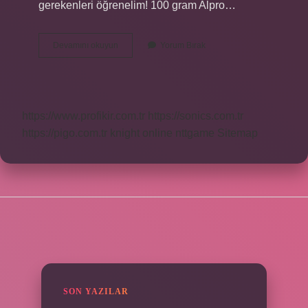
gerekenleri öğrenelim! 100 gram Alpro…
Alpro
Devamını okuyun
Yorum Bırak
Ne
Kadar
https://www.profikir.com.tr
https://sonics.com.tr
https://pigo.com.tr
knight online
nttgame
Sitemap
SIDEBAR
SON YAZILAR