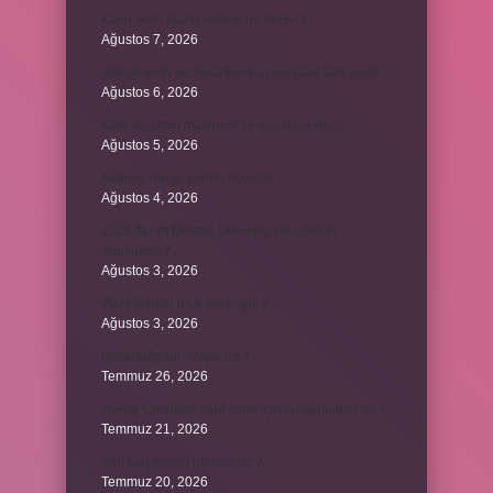
Kalın sesli kadın sesine ne denir ?
Ağustos 7, 2026
Bileşik kesir ve basit kesir arasındaki fark nedir ?
Ağustos 6, 2026
Kedi kurutma makinesi ile kurutulur mu ?
Ağustos 5, 2026
Avanos hangi şehrin ilçesidir ?
Ağustos 4, 2026
2025 Tarım Destek Ödemesi Ne Zaman
Yapılacak ?
Ağustos 3, 2026
2024 Ballon d’Or kime gitti ?
Ağustos 3, 2026
Kozanoğulları avşar mı ?
Temmuz 26, 2026
Avene Cicalfate yara izleri için kullanılabilir mi ?
Temmuz 21, 2026
380 kan şekeri normal mi ?
Temmuz 20, 2026