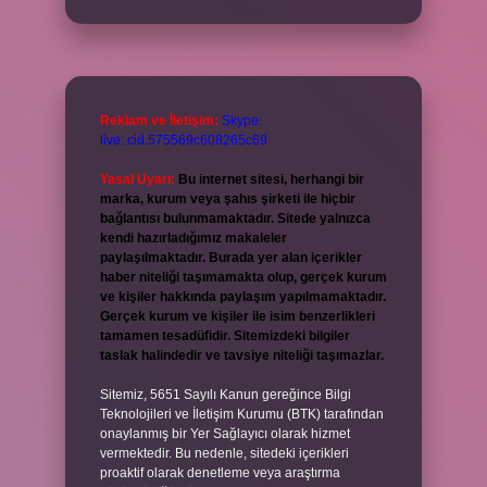
Reklam ve İletişim:
Skype:
live:.cid.575569c608265c69
Yasal Uyarı:
Bu internet sitesi, herhangi bir
marka, kurum veya şahıs şirketi ile hiçbir
bağlantısı bulunmamaktadır. Sitede yalnızca
kendi hazırladığımız makaleler
paylaşılmaktadır. Burada yer alan içerikler
haber niteliği taşımamakta olup, gerçek kurum
ve kişiler hakkında paylaşım yapılmamaktadır.
Gerçek kurum ve kişiler ile isim benzerlikleri
tamamen tesadüfidir. Sitemizdeki bilgiler
taslak halindedir ve tavsiye niteliği taşımazlar.
Sitemiz, 5651 Sayılı Kanun gereğince Bilgi
Teknolojileri ve İletişim Kurumu (BTK) tarafından
onaylanmış bir Yer Sağlayıcı olarak hizmet
vermektedir. Bu nedenle, sitedeki içerikleri
proaktif olarak denetleme veya araştırma